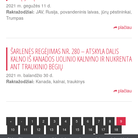
2021 m. gegužės 11 d.
Raktažodžiai:
JAV, Rusija, povandeninis laivas, jūrų pėstininkai,
Trumpas
plačiau
ŠARLENĖS REGĖJIMAS NR. 280 – ATSKYLA DALIS
KALNO IŠ KANADOS UOLINIO KALNYNO IR NUKRENTA
ANT TRAUKINIO BĖGIŲ
2021 m. balandžio 30 d.
Raktažodžiai:
Kanada, kalnai, traukinys
plačiau
«
‹
1
2
3
4
5
6
7
8
9
10
11
12
13
14
15
16
17
18
19
20
21
22
23
24
›
»