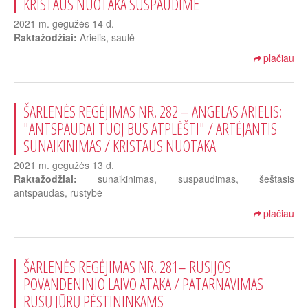
KRISTAUS NUOTAKA SUSPAUDIME
2021 m. gegužės 14 d.
Raktažodžiai:
Arielis, saulė
plačiau
ŠARLENĖS REGĖJIMAS NR. 282 – ANGELAS ARIELIS:
"ANTSPAUDAI TUOJ BUS ATPLĖŠTI" / ARTĖJANTIS
SUNAIKINIMAS / KRISTAUS NUOTAKA
2021 m. gegužės 13 d.
Raktažodžiai:
sunaikinimas, suspaudimas, šeštasis
antspaudas, rūstybė
plačiau
ŠARLENĖS REGĖJIMAS NR. 281– RUSIJOS
POVANDENINIO LAIVO ATAKA / PATARNAVIMAS
RUSŲ JŪRŲ PĖSTININKAMS