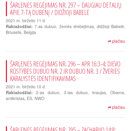
ŠARLENĖS REGĖJIMAS NR. 297 – DAUGIAU DETALIŲ
APIE 7-TĄ DUBENĮ / DIDŽIOJI BABELĖ
2021 m. birželio 11 d.
Raktažodžiai:
7-as dubuo, žemės drebėjimas, didžioji Babelė,
Briuselis, Belgija
plačiau
ŠARLENĖS REGĖJIMAS NR. 296 – APR 16:3-4: DIEVO
RŪSTYBĖS DUBUO NR. 2 IR DUBUO NR. 3 / ŽVĖRIES
KARALYSTĖS IDENTIFIKAVIMAS
2021 m. birželio 10 d.
Raktažodžiai:
2-as dubuo, 3-ias dubuo, kraujas, Obama,
antikristas, ES, NWO
plačiau
ŠARLENĖS REGĖJIMAS NR. 295 – ZACHARIJO 14:8: