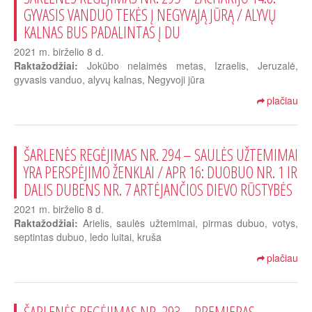
GYVASIS VANDUO TEKĖS Į NEGYVĄJĄ JŪRĄ / ALYVŲ
KALNAS BUS PADALINTAS Į DU
2021 m. birželio 8 d.
Raktažodžiai:
Jokūbo nelaimės metas, Izraelis, Jeruzalė,
gyvasis vanduo, alyvų kalnas, Negyvoji jūra
plačiau
ŠARLENĖS REGĖJIMAS NR. 294 – SAULĖS UŽTEMIMAI
YRA PERSPĖJIMO ŽENKLAI / APR 16: DUOBUO NR. 1 IR
DALIS DUBENS NR. 7 ARTĖJANČIOS DIEVO RŪSTYBĖS
2021 m. birželio 8 d.
Raktažodžiai:
Arielis, saulės užtemimai, pirmas dubuo, votys,
septintas dubuo, ledo luitai, kruša
plačiau