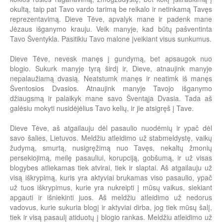
okultą, taip pat Tavo vardo tarimą be reikalo ir netinkamą Tavęs
reprezentavimą. Dieve Tėve, apvalyk mane ir padenk mane
Jėzaus išganymo krauju. Veik manyje, kad būtų pašventinta
Tavo Šventykla. Pasitikiu Tavo malone įveikiant visus sunkumus.
Dieve Tėve, nevesk manęs į gundymą, bet apsaugok nuo
blogio. Sukurk manyje tyrą širdį ir, Dieve, atnaujink manyje
nepalaužiamą dvasią. Neatstumk manęs ir neatimk iš manęs
Šventosios Dvasios. Atnaujink manyje Tavojo išganymo
džiaugsmą ir palaikyk mane savo Šventąja Dvasia. Tada aš
galėsiu mokyti nusidėjėlius Tavo kelių, ir jie atsigręš į Tave.
Dieve Tėve, aš atgailauju dėl pasaulio nuodėmių ir ypač dėl
savo šalies, Lietuvos. Meldžiu atleidimo už stabmeldystę, vaikų
žudymą, smurtą, nusigręžimą nuo Tavęs, nekaltų žmonių
persekiojimą, meilę pasauliui, korupciją, gobšumą, ir už visas
blogybes atliekamas tiek atvirai, tiek ir slaptai. Aš atgailauju už
visą iškrypimą, kuris yra aktyviai brukamas viso pasaulio, ypač
už tuos iškrypimus, kurie yra nukreipti į mūsų vaikus, siekiant
apgauti ir išniekinti juos. Aš meldžiu atleidimo už nedorus
vadovus, kurie sukuria blogį ir aktyviai dirba, jog tiek mūsų šalį,
tiek ir visą pasaulį atiduotų į blogio rankas. Meldžiu atleidimo už