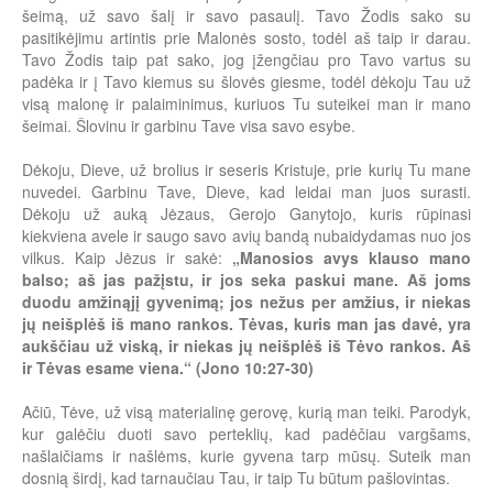
šeimą, už savo šalį ir savo pasaulį. Tavo Žodis sako su
pasitikėjimu artintis prie Malonės sosto, todėl aš taip ir darau.
Tavo Žodis taip pat sako, jog įžengčiau pro Tavo vartus su
padėka ir į Tavo kiemus su šlovės giesme, todėl dėkoju Tau už
visą malonę ir palaiminimus, kuriuos Tu suteikei man ir mano
šeimai. Šlovinu ir garbinu Tave visa savo esybe.
Dėkoju, Dieve, už brolius ir seseris Kristuje, prie kurių Tu mane
nuvedei. Garbinu Tave, Dieve, kad leidai man juos surasti.
Dėkoju už auką Jėzaus, Gerojo Ganytojo, kuris rūpinasi
kiekviena avele ir saugo savo avių bandą nubaidydamas nuo jos
vilkus. Kaip Jėzus ir sakė:
„Manosios avys klauso mano
balso; aš jas pažįstu, ir jos seka paskui mane. Aš joms
duodu amžinąjį gyvenimą; jos nežus per amžius, ir niekas
jų neišplėš iš mano rankos. Tėvas, kuris man jas davė, yra
aukščiau už viską, ir niekas jų neišplėš iš Tėvo rankos. Aš
ir Tėvas esame viena.“ (Jono 10:27-30)
Ačiū, Tėve, už visą materialinę gerovę, kurią man teiki. Parodyk,
kur galėčiu duoti savo perteklių, kad padėčiau vargšams,
našlaičiams ir našlėms, kurie gyvena tarp mūsų. Suteik man
dosnią širdį, kad tarnaučiau Tau, ir taip Tu būtum pašlovintas.