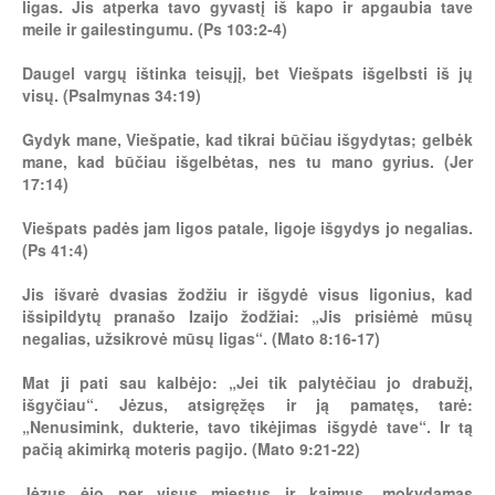
ligas. Jis atperka tavo gyvastį iš kapo ir apgaubia tave
meile ir gailestingumu. (Ps 103:2-4)
Daugel vargų ištinka teisųjį, bet Viešpats išgelbsti iš jų
visų. (Psalmynas 34:19)
Gydyk mane, Viešpatie, kad tikrai būčiau išgydytas; gelbėk
mane, kad būčiau išgelbėtas, nes tu mano gyrius. (Jer
17:14)
Viešpats padės jam ligos patale, ligoje išgydys jo negalias.
(Ps 41:4)
Jis išvarė dvasias žodžiu ir išgydė visus ligonius, kad
išsipildytų pranašo Izaijo žodžiai: „Jis prisiėmė mūsų
negalias, užsikrovė mūsų ligas“. (Mato 8:16-17)
Mat ji pati sau kalbėjo: „Jei tik palytėčiau jo drabužį,
išgyčiau“. Jėzus, atsigręžęs ir ją pamatęs, tarė:
„Nenusimink, dukterie, tavo tikėjimas išgydė tave“. Ir tą
pačią akimirką moteris pagijo. (Mato 9:21-22)
Jėzus ėjo per visus miestus ir kaimus, mokydamas