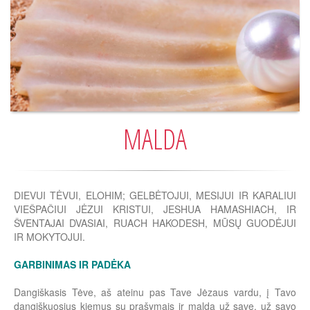
MALDA
DIEVUI TĖVUI, ELOHIM; GELBĖTOJUI, MESIJUI IR KARALIUI
VIEŠPAČIUI JĖZUI KRISTUI, JESHUA HAMASHIACH, IR
ŠVENTAJAI DVASIAI, RUACH HAKODESH, MŪSŲ GUODĖJUI
IR MOKYTOJUI.
GARBINIMAS IR PADĖKA
Dangiškasis Tėve, aš ateinu pas Tave Jėzaus vardu, į Tavo
dangiškuosius kiemus su prašymais ir malda už save, už savo