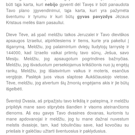
būti tąja karta, kuri
nebijo
gyventi dėl Tavęs ir būti panaudota
Tavo plano įgyvendinimui, tąja karta, kuri yra pažymėta
šventumu ir tyrumu ir kuri būtų
gyvas pavyzdys
Jėzaus
Kristaus meilės šiam pasauliui.
Dieve Tėve, aš ypač meldžiu taikos Jeruzalei ir Tavo dieviškos
apsaugos Izraeliui, atpirktiesiems ir tiems, kurie yra pakeliui į
išganymą. Meldžiu, jog palaimintum dviejų liudytojų tarnystę ir
144000, kad Izraelio vaikai priimtų tavo sūnų, Ješua, savo
Mesiju. Meldžiu, jog apsaugotum pogrindines bažnyčias.
Meldžiu, jog išvaduotum persekiojamus krikščionis nuo jų engėjų
rankų. Meldžiu, jog išlaisvintum vaikus ir moteris, esančius
vergijoje. Paslėpk juos visus slaptose Aukščiausiojo vietose.
Tėve, meldžiu, jog atvertum šių žmonių engėjams akis ir jie būtų
išgelbėti.
Šventoji Dvasia, aš pripažįstu tavo krikštą ir patepimą, ir meldžiu
pripildyk mane savo stiprybės šiandien ir visoms ateinančioms
dienoms. Aš esu gavęs Tavo dvasines dovanas, kuriomis tu
mane apdovanojai ir meldžiu, jog tu mane dažnai nuvestum
melstis dvasioje, tam, kad tobulinčiau save, kad kovočiau su
priešais ir galėčiau užtarti šventuosius ir paklydusius.