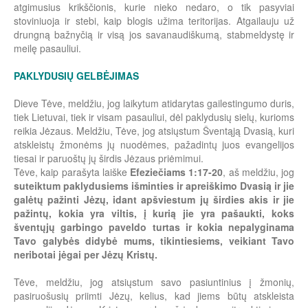
atgimusius krikščionis, kurie nieko nedaro, o tik pasyviai
stoviniuoja ir stebi, kaip blogis užima teritorijas. Atgailauju už
drungną bažnyčią ir visą jos savanaudiškumą, stabmeldystę ir
meilę pasauliui.
PAKLYDUSIŲ GELBĖJIMAS
Dieve Tėve, meldžiu, jog laikytum atidarytas gailestingumo duris,
tiek Lietuvai, tiek ir visam pasauliui, dėl paklydusių sielų, kurioms
reikia Jėzaus. Meldžiu, Tėve, jog atsiųstum Šventąją Dvasią, kuri
atskleistų žmonėms jų nuodėmes, pažadintų juos evangelijos
tiesai ir paruoštų jų širdis Jėzaus priėmimui.
Tėve, kaip parašyta laiške
Efeziečiams 1:17-20
, aš meldžiu, jog
suteiktum paklydusiems išminties ir apreiškimo Dvasią ir jie
galėtų pažinti Jėzų, idant apšviestum jų širdies akis ir jie
pažintų, kokia yra viltis, į kurią jie yra pašaukti, koks
šventųjų garbingo paveldo turtas ir kokia nepalyginama
Tavo galybės didybė mums, tikintiesiems, veikiant Tavo
neribotai jėgai per Jėzų Kristų.
Tėve, meldžiu, jog atsiųstum savo pasiuntinius į žmonių,
pasiruošusių priimti Jėzų, kelius, kad jiems būtų atskleista