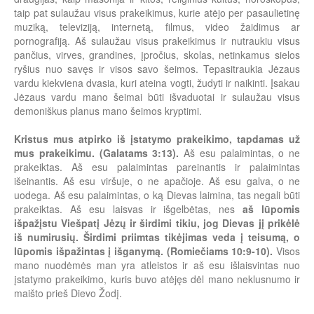
taip pat sulaužau visus prakeikimus, kurie atėjo per pasaulietinę
muziką, televiziją, internetą, filmus, video žaidimus ar
pornografiją. Aš sulaužau visus prakeikimus ir nutraukiu visus
pančius, virves, grandines, įpročius, skolas, netinkamus sielos
ryšius nuo savęs ir visos savo šeimos. Tepasitraukia Jėzaus
vardu kiekviena dvasia, kuri ateina vogti, žudyti ir naikinti. Įsakau
Jėzaus vardu mano šeimai būti išvaduotai ir sulaužau visus
demoniškus planus mano šeimos kryptimi.
Kristus mus atpirko iš įstatymo prakeikimo, tapdamas už
mus prakeikimu. (Galatams 3:13).
Aš esu palaimintas, o ne
prakeiktas. Aš esu palaimintas pareinantis ir palaimintas
išeinantis. Aš esu viršuje, o ne apačioje. Aš esu galva, o ne
uodega. Aš esu palaimintas, o ką Dievas laimina, tas negali būti
prakeiktas. Aš esu laisvas ir išgelbėtas, nes
aš lūpomis
išpažįstu Viešpatį Jėzų ir širdimi tikiu, jog Dievas jį prikėlė
iš numirusių. Širdimi priimtas tikėjimas veda į teisumą, o
lūpomis išpažintas­ į išganymą. (Romiečiams 10:9-10).
Visos
mano nuodėmės man yra atleistos ir aš esu išlaisvintas nuo
įstatymo prakeikimo, kuris buvo atėjęs dėl mano neklusnumo ir
maišto prieš Dievo Žodį.