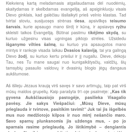
Kiekvieną kartą melsdamasis atgailaudamas dėl nuodėmių,
skaitydamas ir skelbdamas evangeliją, aš apsiginkluoju visais
Dievo ginklais, kad galėčiau išsilaikyti prieš velnio klastas. Tad
tvirtai stoviu, susijuosęs strėnas
tiesa
, apsivilkęs
teisumo
šarvais
, kurie apsaugo mano širdį ir kūną, ir apsiavęs
ryžtu
skleisti taikos Evangeliją. Būtinai pasiimu
tikėjimo
skydą
, su
kuriuo užgesinu visas ugningas piktojo strėles. Užsidedu
išganymo vilties šalmą
, su kuriuo yra apsaugotos mano
mintys ir rankoje visada laikau
Dvasios kalaviją
, tai yra galingą
Dievo
žodį
, su kuriuo kertu priešui ir jį nugaliu. Dieve, dėkoju
Tau, nes Tu mane saugai nuo kunigaikštysčių, valdžių, šių
tamsybių pasaulio valdovų ir dvasinių blogio jėgų dangaus
aukštumose.
Aš išlieju Jėzaus kraują virš savęs ir savo artimųjų, taip pat virš
mūsų maldos grupelių. Kaip parašyta 91-oje psalmėje:
„Kas tik
gyvena Aukščiausiojo pastogėje, pasilieka Visagalio
pavėsy. Jie sakys Viešpačiui: „Mūsų Dieve, mūsų
prieglauda ir tvirtove, pasitikim tavimi!“ Juk tai jis išgelbės
mus nuo medžiotojo kilpos ir nuo mirtį nešančio maro.
Savo sparnų plunksnomis jis uždengs mus, - po jo
sparnais rasime prieglaudą. Jo ištikimybė – dengiantis