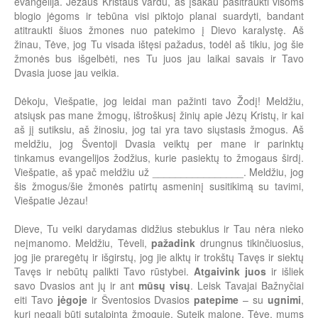
evangelija. Jėzaus Kristaus vardu, aš įsakau pasitraukti visoms
blogio jėgoms ir tebūna visi piktojo planai suardyti, bandant
atitraukti šiuos žmones nuo patekimo į Dievo karalystę. Aš
žinau, Tėve, jog Tu visada ištęsi pažadus, todėl aš tikiu, jog šie
žmonės bus išgelbėti, nes Tu juos jau laikai savais ir Tavo
Dvasia juose jau veikia.
Dėkoju, Viešpatie, jog leidai man pažinti tavo Žodį! Meldžiu,
atsiųsk pas mane žmogų, ištroškusį žinių apie Jėzų Kristų, ir kai
aš jį sutiksiu, aš žinosiu, jog tai yra tavo siųstasis žmogus. Aš
meldžiu, jog Šventoji Dvasia veiktų per mane ir parinktų
tinkamus evangelijos žodžius, kurie pasiektų to žmogaus širdį.
Viešpatie, aš ypač meldžiu už ________________. Meldžiu, jog
šis žmogus/šie žmonės patirtų asmeninį susitikimą su tavimi,
Viešpatie Jėzau!
Dieve, Tu veiki darydamas didžius stebuklus ir Tau nėra nieko
neįmanomo. Meldžiu, Tėveli,
pažadink
drungnus tikinčiuosius,
jog jie praregėtų ir išgirstų, jog jie alktų ir trokštų Tavęs ir siektų
Tavęs ir nebūtų palikti Tavo rūstybei.
Atgaivink
juos
ir išliek
savo Dvasios ant jų ir ant
mūsų visų
. Leisk Tavajai Bažnyčiai
eiti Tavo
jėgoje
ir Šventosios Dvasios
patepime
– su
ugnimi
,
kuri negali būti sutalpinta žmoguje. Suteik malonę, Tėve, mums