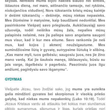
skydas. Nereikės mums bijoti nakties siaubo nei strėlės,
iššautos dieną, nei maro, sėlinančio tamsoje, nei rykštės,
niokojančios vidudienį. Nors tūkstantis kristų mūsų kairėje
ir dešimt tūkstančių – dešinėje, mūsų niekas nepasieks.
Mes žiūrėsime ir matysime, kaip baudžiami nedorėliai. Mes
pasirinkome Viešpatį savo prieglauda, Aukščiausiąjį savo
užuovėja, todėl neištiks mūsų žala, nepalies mūsų
palapinės nelaimė, nes jis palieps savo angelams saugoti
mus visur, kad ir kur mes eitume. Savo rankomis jie neš
mus, kad kojos į akmenį neužsigautume. Mes
sumindžiosime liūtą ir gyvatę, sutrypsime liūtuką ir slibiną.
„Kas mane myli, tuos gelbėsiu; saugosiu juos, nes jie žino
mano vardą. Kai jie šauksis manęs, išklausysiu, būsiu su
jais varge, išgelbėsiu ir pagerbsiu. Pasotinsiu juos ilgu
amžiumi, pagirdysiu savo išganymu“.
GYDYMAS
Viešpatie Jėzau, tavo žodžiai sako, jog
mums yra suteikta
galia mindžioti gyvates bei skorpionus ir visokią priešo
galybę, kad niekas mums nepakenktų (Luko 10:19).
Todėl
Jėzaus Kristaus vardu aš atšaukiu bet kokius man siunčiamus
piktojo sumanymus, silpnumus ir ligas, kuriais priešas nori