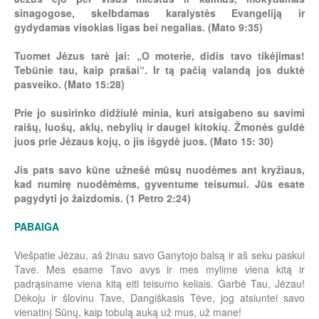
sinagogose, skelbdamas karalystės Evangeliją ir
gydydamas visokias ligas bei negalias. (Mato 9:35)
Tuomet Jėzus tarė jai: „O moterie, didis tavo tikėjimas!
Tebūnie tau, kaip prašai“. Ir tą pačią valandą jos duktė
pasveiko. (Mato 15:28)
Prie jo susirinko didžiulė minia, kuri atsigabeno su savimi
raišų, luošų, aklų, nebylių ir daugel kitokių. Žmonės guldė
juos prie Jėzaus kojų, o jis išgydė juos. (Mato 15: 30)
Jis pats savo kūne užnešė mūsų nuodėmes ant kryžiaus,
kad numirę nuodėmėms, gyventume teisumui. Jūs esate
pagydyti jo žaizdomis. (1 Petro 2:24)
PABAIGA
Viešpatie Jėzau, aš žinau savo Ganytojo balsą ir aš seku paskui
Tave. Mes esame Tavo avys ir mes mylime viena kitą ir
padrąsiname viena kitą eiti teisumo keliais. Garbė Tau, Jėzau!
Dėkoju ir šlovinu Tave, Dangiškasis Tėve, jog atsiuntei savo
vienatinį Sūnų, kaip tobulą auką už mus, už mane!