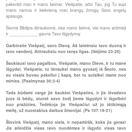
pakenkti man ir mano šeimai. Viešpatie, ačiū Tau, jog Tu supi
mano namus ir kiekvieną man brangų žmogų Savo angelų
apsauga.
Šiomis Biblijos ištraukomis, visa mano šeima, visi mano artimieji
ir ____________ gauna Tavo išgydymą:
Garbinsite Viešpatį, savo Dievą. Aš laiminsiu tavo duoną ir
tavo vandenį. Atitrauksiu nuo tavęs ligas. (Išėjimo 23:25)
Šaukiausi tavo pagalbos, Viešpatie, mano Dieve, ir tu mane
išgydei. Viešpatie, tu ištraukei mano gyvastį iš Šeolo, nes
su visais buvau pakeliui į kapą, bet tu sulaikei mane nuo
mirties. (Psalmynas 30:3-4)
Tada būdami varge jie šaukėsi Viešpaties, ir jis išvadavo
juos iš bėdų, siuntė savo žodį jiems išgydyti ir išgelbėti
nuo pražūties. Tedėkoja jie Viešpačiui už jo ištikimąją
meilę, už nuostabius darbus žmonijai. (Ps 107:19-21)
Šlovink Viešpatį, mano siela, ir nepamiršk, koks jis geras!
Jis atleidžia visas tavo nuodėmes ir išgydo visas tavo