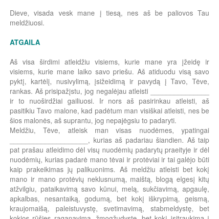
Dieve, visada vesk mane į tiesą, nes aš be paliovos Tau
meldžiuosi.
ATGAILA
Aš visa širdimi atleidžiu visiems, kurie mane yra įžeidę ir
visiems, kurie mane laiko savo priešu. Aš atiduodu visą savo
pyktį, kartėlį, nusivylimą, įsižeidimą ir pavydą į Tavo, Tėve,
rankas. Aš prisipažįstu, jog negalėjau atleisti _______________
ir to nuoširdžiai gailiuosi. Ir nors aš pasirinkau atleisti, aš
pasitikiu Tavo malone, kad padėtum man visiškai atleisti, nes be
šios malonės, aš suprantu, jog nepajėgsiu to padaryti.
Meldžiu, Tėve, atleisk man visas nuodėmes, ypatingai
____________________, kurias aš padariau šiandien. Aš taip
pat prašau atleidimo dėl visų nuodėmių padarytų praeityje ir dėl
nuodėmių, kurias padarė mano tėvai ir protėviai ir tai galėjo būti
kaip prakeikimas jų palikuonims. Aš meldžiu atleisti bet kokį
mano ir mano protėvių neklusnumą, maištą, blogą elgesį kitų
atžvilgiu, pataikavimą savo kūnui, melą, sukčiavimą, apgaulę,
apkalbas, nesantaiką, godumą, bet kokį iškrypimą, geismą,
kraujomaišą, paleistuvystę, svetimavimą, stabmeldystę, bet
kokios rūšies raganavimą, žmogžudystę, bet kokį įsitraukimą į