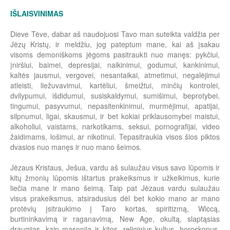
IŠLAISVINIMAS
Dieve Tėve, dabar aš naudojuosi Tavo man suteikta valdžia per
Jėzų Kristų, ir meldžiu, jog pateptum mane, kai aš įsakau
visoms demoniškoms jėgoms pasitraukti nuo manęs: pykčiui,
įniršiui, baimei, depresijai, naikinimui, godumui, kankinimui,
kaltės jausmui, vergovei, nesantaikai, atmetimui, negalėjimui
atleisti, liežuvavimui, kartėliui, šmeižtui, minčių kontrolei,
dvilypumui, išdidumui, susiskaldymui, sumišimui, beprotybei,
tingumui, pasyvumui, nepasitenkinimui, murmėjimui, apatijai,
silpnumui, ligai, skausmui, ir bet kokiai priklausomybei maistui,
alkoholiui, vaistams, narkotikams, seksui, pornografijai, video
žaidimams, lošimui, ar nikotinui. Tepasitraukia visos šios piktos
dvasios nuo manęs ir nuo mano šeimos.
Jėzaus Kristaus, Ješua, vardu aš sulaužau visus savo lūpomis ir
kitų žmonių lūpomis ištartus prakeiksmus ir užkeikimus, kurie
liečia mane ir mano šeimą. Taip pat Jėzaus vardu sulaužau
visus prakeiksmus, atsiradusius dėl bet kokio mano ar mano
protėvių įsitraukimo į Taro kortas, spiritizmą, Wiccą,
burtininkavimą ir raganavimą, New Age, okultą, slaptąsias
draugijas, kaip masonija ir kitos, religinius kultus, horoskopus,