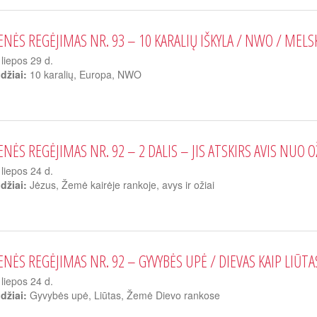
ENĖS REGĖJIMAS NR. 93 – 10 KARALIŲ IŠKYLA / NWO / MEL
liepos 29 d.
džiai:
10 karalių, Europa, NWO
ENĖS REGĖJIMAS NR. 92 – 2 DALIS – JIS ATSKIRS AVIS NUO O
liepos 24 d.
džiai:
Jėzus, Žemė kairėje rankoje, avys ir ožiai
ENĖS REGĖJIMAS NR. 92 – GYVYBĖS UPĖ / DIEVAS KAIP LIŪT
liepos 24 d.
džiai:
Gyvybės upė, Liūtas, Žemė Dievo rankose