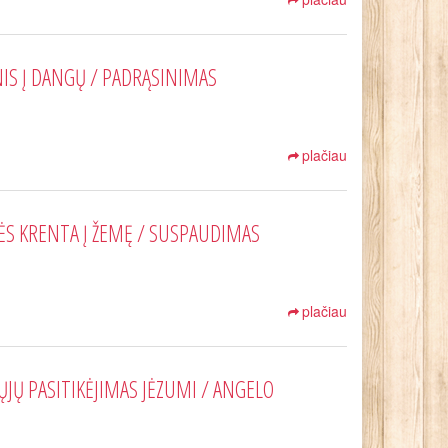
NIS Į DANGŲ / PADRĄSINIMAS
plačiau
DĖS KRENTA Į ŽEMĘ / SUSPAUDIMAS
plačiau
ŲJŲ PASITIKĖJIMAS JĖZUMI / ANGELO