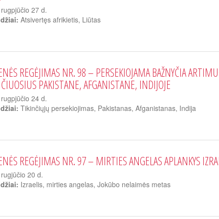
rugpjūčio 27 d.
džiai:
Atsivertęs afrikietis, Liūtas
ENĖS REGĖJIMAS NR. 98 – PERSEKIOJAMA BAŽNYČIA ARTIMU
NČIUOSIUS PAKISTANE, AFGANISTANE, INDIJOJE
rugpjūčio 24 d.
džiai:
Tikinčiųjų persekiojimas, Pakistanas, Afganistanas, Indija
ENĖS REGĖJIMAS NR. 97 – MIRTIES ANGELAS APLANKYS IZR
rugjūčio 20 d.
džiai:
Izraelis, mirties angelas, Jokūbo nelaimės metas