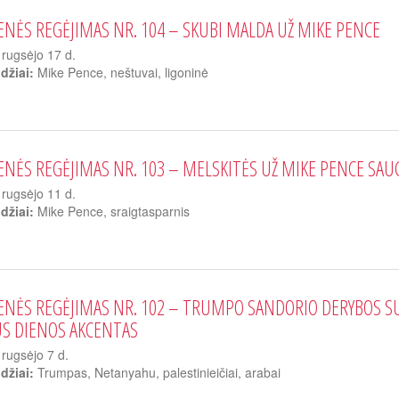
ENĖS REGĖJIMAS NR. 104 – SKUBI MALDA UŽ MIKE PENCE
rugsėjo 17 d.
džiai:
Mike Pence, neštuvai, ligoninė
ENĖS REGĖJIMAS NR. 103 – MELSKITĖS UŽ MIKE PENCE SAUG
rugsėjo 11 d.
džiai:
Mike Pence, sraigtasparnis
ENĖS REGĖJIMAS NR. 102 – TRUMPO SANDORIO DERYBOS SU 
US DIENOS AKCENTAS
rugsėjo 7 d.
džiai:
Trumpas, Netanyahu, palestinieičiai, arabai