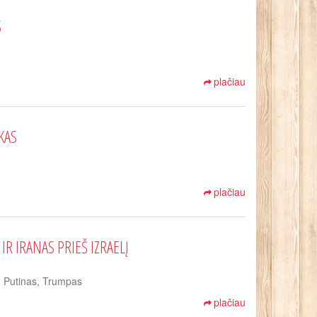
S
plačiau
KAS
plačiau
IR IRANAS PRIEŠ IZRAELĮ
a, Putinas, Trumpas
plačiau