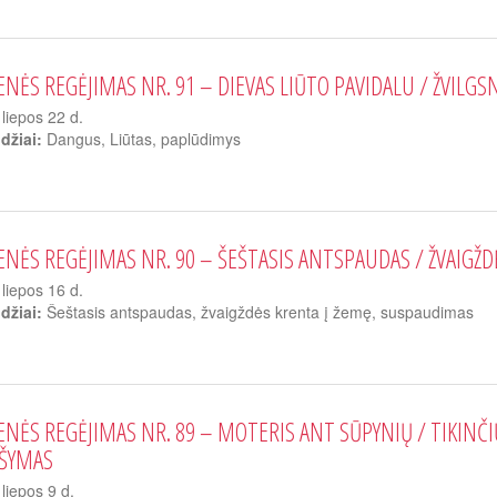
ENĖS REGĖJIMAS NR. 91 – DIEVAS LIŪTO PAVIDALU / ŽVILGS
liepos 22 d.
džiai:
Dangus, Liūtas, paplūdimys
ENĖS REGĖJIMAS NR. 90 – ŠEŠTASIS ANTSPAUDAS / ŽVAIGŽ
liepos 16 d.
džiai:
Šeštasis antspaudas, žvaigždės krenta į žemę, suspaudimas
ENĖS REGĖJIMAS NR. 89 – MOTERIS ANT SŪPYNIŲ / TIKINČI
ŠYMAS
liepos 9 d.