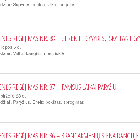
džiai:
Sūpynės, malda, vilkai, angelas
ENĖS REGĖJIMAS NR. 88 – GERBKITE GYVYBES, ĮSKAITANT G
liepos 5 d.
džiai:
Valtis, banginių medžioklė
ENĖS REGĖJIMAS NR. 87 – TAMSŪS LAIKAI PARYŽIUI
birželio 28 d.
džiai:
Paryžius, Eifelio bokštas, sprogimas
ENĖS REGĖJIMAS NR. 86 – BRANGAKMENIŲ SIENA DANGUJE /