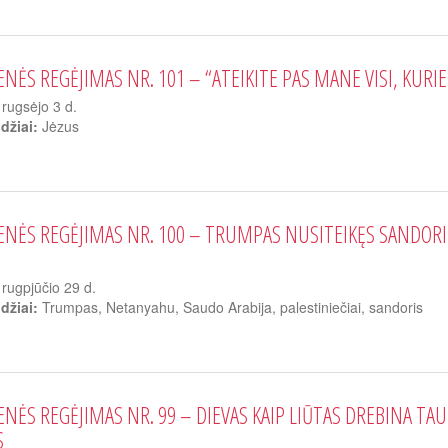
ENĖS REGĖJIMAS NR. 101 – “ATEIKITE PAS MANE VISI, KURIE
rugsėjo 3 d.
džiai:
Jėzus
ENĖS REGĖJIMAS NR. 100 – TRUMPAS NUSITEIKĘS SANDORI
rugpjūčio 29 d.
džiai:
Trumpas, Netanyahu, Saudo Arabija, palestiniečiai, sandoris
ENĖS REGĖJIMAS NR. 99 – DIEVAS KAIP LIŪTAS DREBINA TA
S