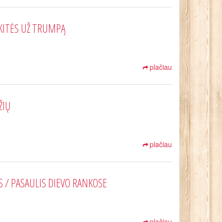
SKITĖS UŽ TRUMPĄ
plačiau
ŽIŲ
plačiau
AS / PASAULIS DIEVO RANKOSE
plačiau