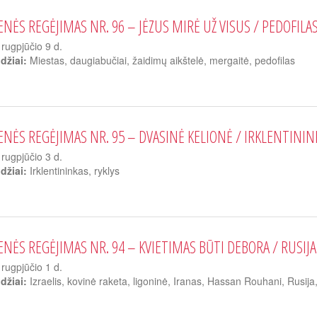
ENĖS REGĖJIMAS NR. 96 – JĖZUS MIRĖ UŽ VISUS / PEDOFILA
rugpjūčio 9 d.
džiai:
Miestas, daugiabučiai, žaidimų aikštelė, mergaitė, pedofilas
ENĖS REGĖJIMAS NR. 95 – DVASINĖ KELIONĖ / IRKLENTININ
rugpjūčio 3 d.
džiai:
Irklentininkas, ryklys
ENĖS REGĖJIMAS NR. 94 – KVIETIMAS BŪTI DEBORA / RUSIJA 
rugpjūčio 1 d.
džiai:
Izraelis, kovinė raketa, ligoninė, Iranas, Hassan Rouhani, Rusij