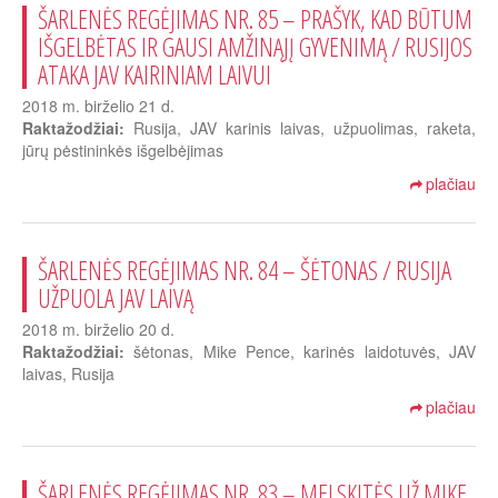
ŠARLENĖS REGĖJIMAS NR. 85 – PRAŠYK, KAD BŪTUM
IŠGELBĖTAS IR GAUSI AMŽINĄJĮ GYVENIMĄ / RUSIJOS
ATAKA JAV KAIRINIAM LAIVUI
2018 m. birželio 21 d.
Raktažodžiai:
Rusija, JAV karinis laivas, užpuolimas, raketa,
jūrų pėstininkės išgelbėjimas
plačiau
ŠARLENĖS REGĖJIMAS NR. 84 – ŠĖTONAS / RUSIJA
UŽPUOLA JAV LAIVĄ
2018 m. birželio 20 d.
Raktažodžiai:
šėtonas, Mike Pence, karinės laidotuvės, JAV
laivas, Rusija
plačiau
ŠARLENĖS REGĖJIMAS NR. 83 – MELSKITĖS UŽ MIKE