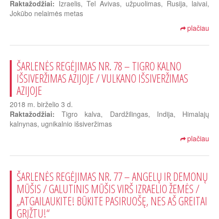
Raktažodžiai:
Izraelis, Tel Avivas, užpuolimas, Rusija, laivai,
Jokūbo nelaimės metas
plačiau
ŠARLENĖS REGĖJIMAS NR. 78 – TIGRO KALNO
IŠSIVERŽIMAS AZIJOJE / VULKANO IŠSIVERŽIMAS
AZIJOJE
2018 m. birželio 3 d.
Raktažodžiai:
Tigro kalva, Dardžilingas, Indija, Himalajų
kalnynas, ugnikalnio išsiveržimas
plačiau
ŠARLENĖS REGĖJIMAS NR. 77 – ANGELŲ IR DEMONŲ
MŪŠIS / GALUTINIS MŪŠIS VIRŠ IZRAELIO ŽEMĖS /
„ATGAILAUKITE! BŪKITE PASIRUOŠĘ, NES AŠ GREITAI
GRĮŽTU!“