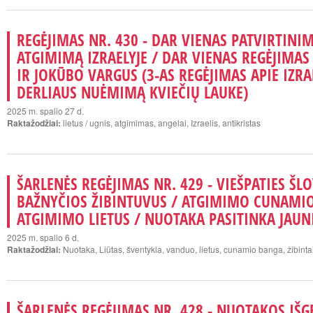
REGĖJIMAS NR. 430 - DAR VIENAS PATVIRTINI
ATGIMIMĄ IZRAELYJE / DAR VIENAS REGĖJIMAS
IR JOKŪBO VARGUS (3-AS REGĖJIMAS APIE IZRA
DERLIAUS NUĖMIMĄ KVIEČIŲ LAUKE)
2025 m. spalio 27 d.
Raktažodžiai:
lietus / ugnis, atgimimas, angelai, Izraelis, antikristas
ŠARLENĖS REGĖJIMAS NR. 429 - VIEŠPATIES ŠL
BAŽNYČIOS ŽIBINTUVUS / ATGIMIMO CUNAMI
ATGIMIMO LIETUS / NUOTAKA PASITINKA JAUN
2025 m. spalio 6 d.
Raktažodžiai:
Nuotaka, Liūtas, šventykla, vanduo, lietus, cunamio banga, žibinta
ŠARLENĖS REGĖJIMAS NR. 428 - NUOTAKOS IŠG