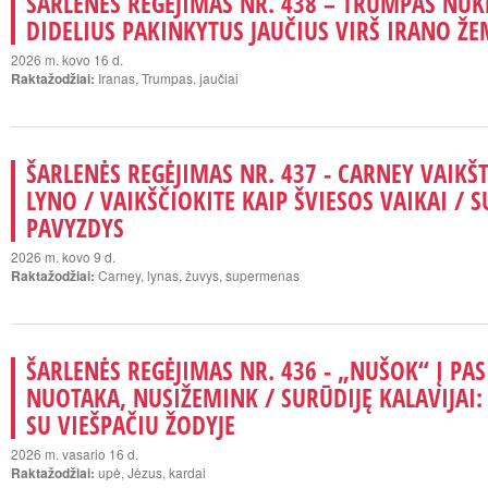
ŠARLENĖS REGĖJIMAS NR. 438 – TRUMPAS NUK
DIDELIUS PAKINKYTUS JAUČIUS VIRŠ IRANO Ž
2026 m. kovo 16 d.
Raktažodžiai:
Iranas, Trumpas, jaučiai
ŠARLENĖS REGĖJIMAS NR. 437 - CARNEY VAIKŠ
LYNO / VAIKŠČIOKITE KAIP ŠVIESOS VAIKAI /
PAVYZDYS
2026 m. kovo 9 d.
Raktažodžiai:
Carney, lynas, žuvys, supermenas
ŠARLENĖS REGĖJIMAS NR. 436 - „NUŠOK“ Į PAS
NUOTAKA, NUSIŽEMINK / SURŪDIJĘ KALAVIJAI:
SU VIEŠPAČIU ŽODYJE
2026 m. vasario 16 d.
Raktažodžiai:
upė, Jėzus, kardai