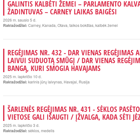
GALINTIS KALBĖTI ŽEMEI – PARLAMENTO KALVA
ŽADINTUVAS – CARNEY LAIKAS BAIGĖSI
2026 m. sausio 5 d.
Raktažodžiai:
Carney, Kanada, Otava, taikos bokštas, kalbėk žemei
REGĖJIMAS NR. 432 - DAR VIENAS REGĖJIMAS 
LAIVUI SUDUOTĄ SMŪGĮ / DAR VIENAS REGĖJI
BANGĄ, KURI SMOGIA HAVAJAMS
2025 m. lapkričio 10 d.
Raktažodžiai:
karinis jūrų laivynas, Havajai, Rusija
ŠARLENĖS REGĖJIMAS NR. 431 - SĖKLOS PASĖT
VIETOSE GALI IŠAUGTI / ĮŽVALGA, KADA SĖTI J
2025 m. lapkričio 3 d.
Raktažodžiai:
sėklos, medelis