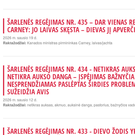
ŠARLENĖS REGĖJIMAS NR. 435 – DAR VIENAS R
CARNEY: JO LAIVAS SKĘSTA – DIEVAS JĮ APVERČ
2026 m. sausio 19 d.
Raktažodžiai:
Kanados ministras pirmininkas Carney, laivas/jachta
ŠARLENĖS REGĖJIMAS NR. 434 - NETIKRAS AU
NETIKRA AUKSO DANGA – ĮSPĖJIMAS BAŽNYČIAI
NESPRENDŽIAMAS PASLĖPTAS ŠIRDIES PROBLE
SUŽEIDŽIA AVIS
2026 m. sausio 12 d.
Raktažodžiai:
netikras auksas, akmuo, auksinė danga, pastorius, bažnyčios va
ŠARLENĖS REGĖJIMAS NR. 433 - DIEVO ŽODIS Y