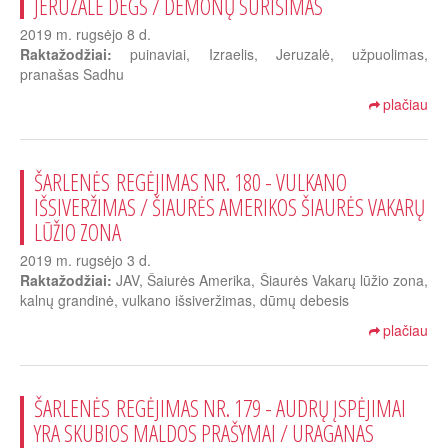
JERUZALĖ DEGS / DEMONŲ SURIŠIMAS
2019 m. rugsėjo 8 d.
Raktažodžiai:
puinaviai, Izraelis, Jeruzalė, užpuolimas,
pranašas Sadhu
plačiau
ŠARLENĖS REGĖJIMAS NR. 180 - VULKANO
IŠSIVERŽIMAS / ŠIAURĖS AMERIKOS ŠIAURĖS VAKARŲ
LŪŽIO ZONA
2019 m. rugsėjo 3 d.
Raktažodžiai:
JAV, Šaiurės Amerika, Šiaurės Vakarų lūžio zona,
kalnų grandinė, vulkano išsiveržimas, dūmų debesis
plačiau
ŠARLENĖS REGĖJIMAS NR. 179 - AUDRŲ ĮSPĖJIMAI
YRA SKUBIOS MALDOS PRAŠYMAI / URAGANAS