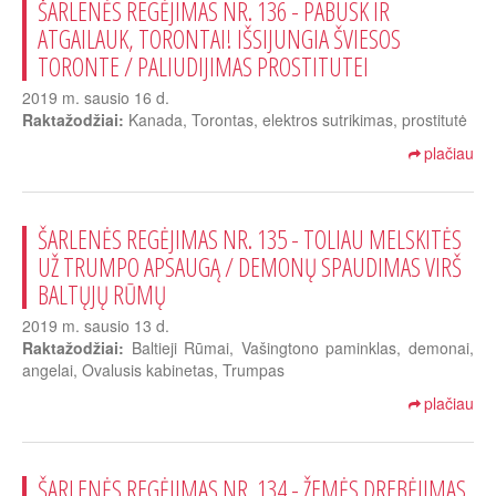
ŠARLENĖS REGĖJIMAS NR. 136 - PABUSK IR
ATGAILAUK, TORONTAI! IŠSIJUNGIA ŠVIESOS
TORONTE / PALIUDIJIMAS PROSTITUTEI
2019 m. sausio 16 d.
Raktažodžiai:
Kanada, Torontas, elektros sutrikimas, prostitutė
plačiau
ŠARLENĖS REGĖJIMAS NR. 135 - TOLIAU MELSKITĖS
UŽ TRUMPO APSAUGĄ / DEMONŲ SPAUDIMAS VIRŠ
BALTŲJŲ RŪMŲ
2019 m. sausio 13 d.
Raktažodžiai:
Baltieji Rūmai, Vašingtono paminklas, demonai,
angelai, Ovalusis kabinetas, Trumpas
plačiau
ŠARLENĖS REGĖJIMAS NR. 134 - ŽEMĖS DREBĖJIMAS