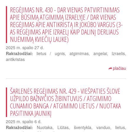
REGĖJIMAS NR. 430 - DAR VIENAS PATVIRTINIMAS
APIE BŪSIMĄ ATGIMIMĄ IZRAELYJE / DAR VIENAS
REGĖJIMAS APIE ANTIKRISTĄ IR JOKŪBO VARGUS (3-
AS REGĖJIMAS APIE IZRAELĮ KAIP DALINĮ DERLIAUS
NUĖMIMĄ KVIEČIŲ LAUKE)
2025 m. spalio 27 d.
Raktažodžiai:
lietus / ugnis, atgimimas, angelai, Izraelis,
antikristas
plačiau
ŠARLENĖS REGĖJIMAS NR. 429 - VIEŠPATIES ŠLOVĖ
UŽPILDO BAŽNYČIOS ŽIBINTUVUS / ATGIMIMO
CUNAMIO BANGA / ATGIMIMO LIETUS / NUOTAKA
PASITINKA JAUNIKĮ
2025 m. spalio 6 d.
Raktažodžiai:
Nuotaka, Liūtas, šventykla, vanduo, lietus,