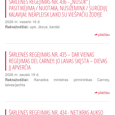
ŠARLENĖS REGĖJIMAS NR. 436 - „NUŠOK“ Į
PASITIKĖJIMĄ / NUOTAKA, NUSIŽEMINK / SURŪDIJĘ
KALAVIJAI: NEAPLEISK LAIKO SU VIEŠPAČIU ŽODYJE
2026 m. vasario 16 d.
Raktažodžiai:
upė, Jėzus, kardai
plačiau
ŠARLENĖS REGĖJIMAS NR. 435 – DAR VIENAS
REGĖJIMAS DĖL CARNEY: JO LAIVAS SKĘSTA – DIEVAS
JĮ APVERČIA
2026 m. sausio 19 d.
Raktažodžiai:
Kanados ministras pirmininkas Carney,
laivas/jachta
plačiau
ŠARLENĖS REGĖJIMAS NR. 434 - NETIKRAS AUKSO