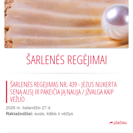
ŠARLENĖS REGĖJIMAI
ŠARLENĖS REGĖJIMAS NR. 439 - JĖZUS NUKERTA
SENĄ AUSĮ IR PAKEIČIA JĄ NAUJA / ĮŽVALGA KAIP
VĖŽLIO
2026 m. balandžio 27 d.
Raktažodžiai:
ausis, kiškis ir vėžlys
plačiau