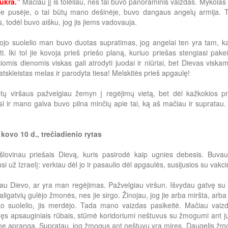
ukra.”
Mačiau jį iš tolėliau, nes tai buvo panoraminis vaizdas. Mykola
ėje pusėje, o tai būtų mano dešinėje, buvo dangaus angelų armija. T
, todėl buvo aišku, jog jis jiems vadovauja.
tojo suolelio man buvo duotas supratimas, jog angelai ten yra tam, kad 
kti. Iki tol jie kovoja prieš priešo planą, kuriuo priešas stengiasi pak
iomis dienomis viskas gali atrodyti juodai ir niūriai, bet Dievas visk
tskleistas melas ir parodyta tiesa! Melskitės prieš apgaulę!
tų viršaus pažvelgiau žemyn į regėjimų vietą, bet dėl kažkokios pri
i ir mano galva buvo pilna minčių apie tai, ką aš mačiau ir supratau. 
kovo 10 d., trečiadienio rytas
šlovinau priešais Dievą, kuris pasirodė kaip ugnies debesis. Buvau 
si už Izraelį: verkiau dėl jo ir pasaulio dėl apgaulės, susijusios su va
au Dievo, ar yra man regėjimas. Pažvelgiau viršun. Išvydau gatvę su 
šaligatvių gulėjo žmonės, nes jie sirgo. Žinojau, jog jie arba miršta, arb
o suolelio, jis merdėjo. Tada mano vaizdas pasikeitė. Mačiau vaizdą
ęs apsauginiais rūbais, stūmė koridoriumi neštuvus su žmogumi ant jų
ę aprangą. Supratau, jog žmogus ant neštuvų yra miręs. Daugelis žmon