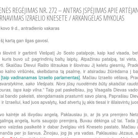
ENĖS REGĖJIMAS NR. 272 – ANTRAS ĮSPĖJIMAS APIE ARTĖJAN
RNAVIMAS IZRAELIO KNESETE / ARKANGELAS MYKOLAS
kovo 9 d., antradienio vakaras
, šį kartą gan ilgas gavosi.
 šlovinti ir garbinti Viešpatį Jo Sosto patalpoje, kaip kad visada, 
 kuris buvo už pagrindinių baltų laiptų. Atpažinau patalpą, tai vieta
yti. Skaičiau Dievui Rašto ištraukas ir šlovinau Jį keletu giesmių. Pra
uo kalno viršūnės, skelbdama tą psalmę, ir atsiradau žiūrėdama į bal
[taip vadinanamas Izraelio parlamentas]
. Mačiau Izraelio vėliavą. Pr
svarstykime, sako Viešpats. Nors jūsų nuodėmės būtų skaisčiai raudo
puras, taps kaip vilna.”
Taip pat paskelbiau, jog Visagalis Dievas vado
tai bando pakeisti, stengdamasis prastumti savo planą. Paprašiau Dievo
ir Izraeliui, kad juos apvalytų, kad atvertų jų akis tiesai ir išlaisvintų ju
o kairėje aš išvydau angelą. Paklausiau jo, ar jis yra premjero Net
alingą angelą, kuris saugojo premjerą. Buvau dėkinga už tai. Tada 
no vaizdas pasikeitė ir dabar žvelgiau virš Kneseto pastato. Mačiau 
inančia per jo šarvus. Žinojau, jog jis yra vadas. Paklausiau Jėzaus, 