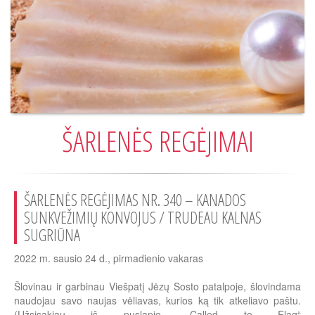
ŠARLENĖS REGĖJIMAI
ŠARLENĖS REGĖJIMAS NR. 340 – KANADOS
SUNKVEŽIMIŲ KONVOJUS / TRUDEAU KALNAS
SUGRIŪNA
2022 m. sausio 24 d., pirmadienio vakaras
Šlovinau ir garbinau Viešpatį Jėzų Sosto patalpoje, šlovindama
naudojau savo naujas vėliavas, kurios ką tik atkeliavo paštu.
(Užsisakiau iš puslapio „Called to Flag“