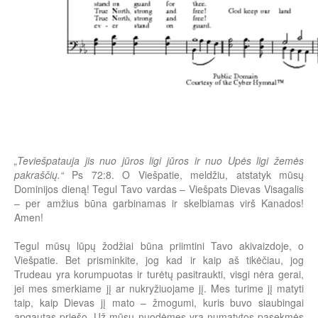
„Teviešpatauja jis nuo jūros ligi jūros ir nuo Upės ligi žemės
pakraščių.“
Ps 72:8. O Viešpatie, meldžiu, atstatyk mūsų
Dominijos dieną! Tegul Tavo vardas – Viešpats Dievas Visagalis
– per amžius būna garbinamas ir skelbiamas virš Kanados!
Amen!
Tegul mūsų lūpų žodžiai būna priimtini Tavo akivaizdoje, o
Viešpatie. Bet prisminkite, jog kad ir kaip aš tikėčiau, jog
Trudeau yra korumpuotas ir turėtų pasitraukti, visgi nėra gerai,
jei mes smerkiame jį ar nukryžiuojame jį. Mes turime jį matyti
taip, kaip Dievas jį mato – žmogumi, kuris buvo siaubingai
apgautas priešo. Už mūsų nuodėmes yra numatytos pasekmės