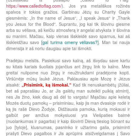
https://www.calledtoflag.com/
). Jos yra metališkos rožinės
spalvos ir tokios gražios. Garbinau Jėzų su Charity Gayle
giesmėmis: „In the name of Jesus“, „I speak Jesus“ ir „Thank
you Jesus for the Blood“. Suprantu, jog kai tik šlovinu giesme
arba su vėliava, aš keičiu atmosferą ir angelai atvyksta ir šlovina
su manimi. Mačiau, kaip vienas išskleidė savo sparnus, kai aš
išskleidžiau savo
[gal turima omeny vėliavas?]
. Man tai nauja
dimensija ir aš noriu daugiau apie tai išmokti.
Pradėjau melstis. Pasiekusi savo kalną, aš išvydau save kartu
su kitais kariais šuoliais jojančius ant žirgų link to kalno. Mes
greitai nulipome nuo žirgų ir neužtrukdami pradėjome kopti.
Viršūnėje mūsų laukė Jėzus. Paklausiau apie Mozę ir Jėzus
atsakė:
„Prisimink, ką išmokai.“
Kad tik nenuskambėtų įžūliai,
bet aš paprašiau Jo, ar Jis galėtų man suteikti puikią atmintį,
nes Jis žino, kiek daug aš dėl to vargstu! Mąsčiau apie keletą
Mozės duotų pamokų – prisiminiau, kaip jis man dvasioje rodė ir
ką jis rašė Dievo Žodyje. Didžiausia pamoka, kurią mokausi ir
galbūt per amžius mokysiuosi yra Viešpaties baimė
(nuolankumas ir pagarba) ir kaip šlovinti Dievą tiesiog būnant su
juo [tyloje], klusnumas, pasninko ir užtarimo galia, prisiminti
prašyti Dievo pagalbos ir Jis aprūpins atsižvelgdamas į Savo