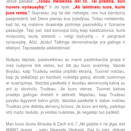
Jėzus pasakė:
„Toliau melskitės dėl to. Tai pradžia, kuri
nuvers vyriausybę.“
Ir Jis tęsė:
„Aš laiminsiu tuos, kurie
juos remia.“
Supratau, jog tai dar nebaigta, nes bus bandymų
pasipriešinti, bet Dievo planas bus įvykdytas. Toliau melskimės,
kad tai, ką matėme dvasinėje plotmėje pasireikštų ir fiziniame
pasaulyje. Taip pat, kad konvojus būtų kaip katalizatorius, kuris
motyvuotų tautą atsistoti – netgi bažnyčią – ir pargriauti
vyriausybę. Ačiū, Jėzau! Taikinga demonstracija yra galinga ir
efektyvi. Teprasideda atskleidimas!
Nulipau laiptais, pasisveikinau su mane pasitinkančia grupe ir
mes nuėjome link vietos, kur kiti jau buvo susirinkę. Vaizde
išvydau, kaip Trudeau veidas pripildo ekraną. Tuomet mačiau,
kaip jis vaikščiojo po kambarį nuleidęs galvą, atrodė nusiminęs
ar susirūpinęs. Vaizdas pasikeitė ir išvydau akmenuotą kalną su
ant jo stovinčiu Trudeau. Jis buvo vienas. Tuomet kalnas
pradėjo galingai drebėti ir skilinėti. Mąsčiau, kaip Trudeau
pavyks išgyventi kalno griūtį. Vaizdas pasikeitė ir dabar mačiau
Trudeau prie didelės akmenų krūvos. Jis buvo ant kelių, palinkęs
virš mažo riedulio, jo veidas nuleistas, jis negalėjo tuo patikėti.
Man buvo duota ištrauka iš Zach 4:6-7
„Ne galybe ir ne jėga, bet
MANO dvasia, - sako Visagalis Viešpats. Kas tu toks, didysis