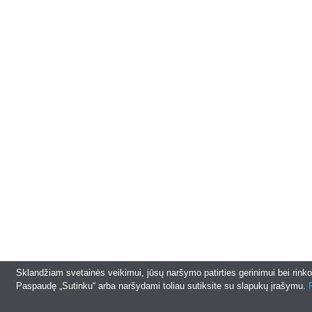
Sklandžiam svetainės veikimui, jūsų naršymo patirties gerinimui bei rin
Paspaudę „Sutinku“ arba naršydami toliau sutiksite su slapukų įrašymu.