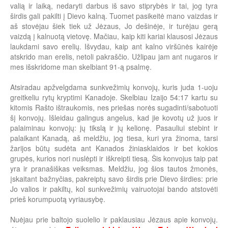
valią ir laiką, nedaryti darbus iš savo stiprybės ir tai, jog tyra
širdis gali pakilti į Dievo kalną. Tuomet pasikeitė mano vaizdas ir
aš stovėjau šiek tiek už Jėzaus, Jo dešinėje, ir turėjau gerą
vaizdą į kalnuotą vietovę. Mačiau, kaip kiti kariai klausosi Jėzaus
laukdami savo erelių. Išvydau, kaip ant kalno viršūnės kairėje
atskrido man erelis, netoli pakraščio. Užlipau jam ant nugaros ir
mes išskridome man skelbiant 91-ą psalmę.
Atsiradau apžvelgdama sunkvežimių konvojų, kuris juda 1-uoju
greitkeliu rytų kryptimi Kanadoje. Skelbiau Izaijo 54:17 kartu su
kitomis Rašto ištraukomis, nes priešas norės sugadinti/sabotuoti
šį konvojų. Išleidau galingus angelus, kad jie kovotų už juos ir
palaiminau konvojų: jų tikslą ir jų kelionę. Pasauliui stebint ir
palaikant Kanadą, aš meldžiu, jog tiesa, kuri yra žinoma, tarsi
žarijos būtų sudėta ant Kanados žiniasklaidos ir bet kokios
grupės, kurios nori nuslėpti ir iškreipti tiesą. Šis konvojus taip pat
yra ir pranašiškas veiksmas. Meldžiu, jog šios tautos žmonės,
įskaitant bažnyčias, pakreiptų savo širdis prie Dievo širdies: prie
Jo valios ir pakiltų, kol sunkvežimių vairuotojai bando atstovėti
prieš korumpuotą vyriausybę.
Nuėjau prie baltojo suolelio ir paklausiau Jėzaus apie konvojų.