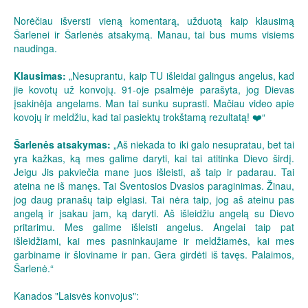
Norėčiau išversti vieną komentarą, užduotą kaip klausimą
Šarlenei ir Šarlenės atsakymą. Manau, tai bus mums visiems
naudinga.
Klausimas:
„Nesuprantu, kaip TU išleidai galingus angelus, kad
jie kovotų už konvojų. 91-oje psalmėje parašyta, jog Dievas
įsakinėja angelams. Man tai sunku suprasti. Mačiau video apie
kovojų ir meldžiu, kad tai pasiektų trokštamą rezultatą! ❤️“
Šarlenės atsakymas:
„Aš niekada to iki galo nesupratau, bet tai
yra kažkas, ką mes galime daryti, kai tai atitinka Dievo širdį.
Jeigu Jis pakviečia mane juos išleisti, aš taip ir padarau. Tai
ateina ne iš manęs. Tai Šventosios Dvasios paraginimas. Žinau,
jog daug pranašų taip elgiasi. Tai nėra taip, jog aš ateinu pas
angelą ir įsakau jam, ką daryti. Aš išleidžiu angelą su Dievo
pritarimu. Mes galime išleisti angelus. Angelai taip pat
išleidžiami, kai mes pasninkaujame ir meldžiamės, kai mes
garbiname ir šloviname ir pan. Gera girdėti iš tavęs. Palaimos,
Šarlenė.“
Kanados "Laisvės konvojus":