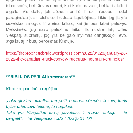
ir bausmės, bet Dievas nenori, kad kuris pražūtų, bet kad ateitų į
atgailą. Vis dėlto, juk Jėzus numirė ir už Trudeau. Todėl
paraginčiau jus melstis už Trudeau išgelbėjimą. Tikiu, jog jis yra
sužeistas žmogus ir ateina laikas, kai jis bus labai palūžęs.
Melskimės, jog savo palūžimo laiku, jis nusižemintų prieš
Viešpatį, suprastų, jog yra be galo mylimas dangiškojo Tėvo,
atgailautų ir būtų perkeistas Kristuje.
https://thepropheticbride.wordpress.com/2022/01/26/january-26-
2022-the-canadian-truck-convoy-trudeaus-mountain-crumbles/
***BIBLIJOS PERLAI komentaras***
Ištrauka, paminėta regėjime:
„Joks ginklas, nukaltas tau pulti, neatneš sėkmės; liežuvį, kuris
bylos prieš tave teisme, tu nugalėsi.
Toks yra Viešpaties tarnų paveldas, ir mano rankoje – jų
pergalė“, – tai Viešpaties žodis.“ (Izaijo 54:17)
--------------