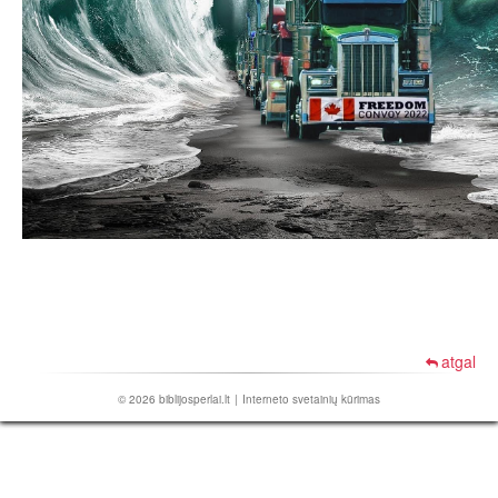
atgal
© 2026
biblijosperlai.lt
|
Interneto svetainių kūrimas