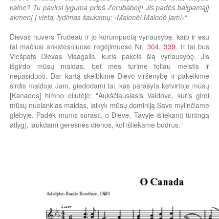
kalne? Tu pavirsi lyguma prieš Zerubabelį! Jis padės baigiamąjį
akmenį į vietą, lydimas šauksmų: ‹Malonė! Malonė jam!›“
Dievas nuvers Trudeau ir jo korumpuotą vyriausybę, kaip ir esu
tai mačiusi ankstesniuose regėjimuose Nr.
304
,
339
. Ir tai bus
Viešpats Dievas Visagalis, kuris pakeis šią vyriausybę. Jis
išgirdo mūsų maldas, bet mes turime toliau melstis ir
nepasiduoti. Dar kartą skelbkime Dievo viršenybę ir pakelkime
širdis maldoje Jam, giedodami tai, kas parašyta ketvirtoje mūsų
[Kanados] himno eilutėje: "Aukščiausiasis Valdove, kuris girdi
mūsų nuolankias maldas, laikyk mūsų dominiją Savo mylinčiame
glėbyje. Padėk mums surasti, o Dieve, Tavyje išliekantį turtingą
atlygį, laukdami geresnės dienos, kol išliekame budrūs.“