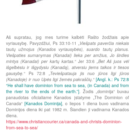
Aš supratau, jog mes turime kalbėti Rašto žodžiais apie
vyriausybę. Pavyzdžiui, Ps 33:10-11
„Viešpats paverčia niekais
tautų užmojus (Kanados vyriausybės), suardo tautų planus.
Viešpaties sumanymas (Kanadai) lieka per amžius, Jo širdies
mintys (Kanadai) per kartų kartas.“
Jer 33:6
„Bet Aš juos vėl
išgelbėsiu ir išgydysiu (Kanadą), atversiu jiems taikos ir tiesos
gausybę.“
Ps 72:8
„Teviešpatauja jis nuo jūros ligi jūros
(Kanadoje) ir nuo Upės ligi žemės pakraščių.“
[Angl. k.: Ps 72:8
“He shall have dominion from sea to sea, (in Canada) and from
the river to the ends of the earth.”]
. Žodis „dominija“ buvau
panaudotas oficialiame Kanados įstatyme „The Dominion of
Canada“
[Kanados Dominija]
, o liepos 1 diena buvo vadinama
Dominijos diena iki pat 1982 m. Šiandien ji vadinama Kanados
diena.
https://www.christiancourier.ca/canada-and-christs-dominion-
from-sea-to-sea/