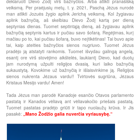
deklaruoti Dievo Žodį virš bažnyčios. Arba atlikti pranašišką
veiksmą. Per praėjusių metų, t. y. 2021, Paschą Jėzus nurodė
man atlikti Jozuės žygio aplink Jerichą veiksmą. Kol žygiavau
aplink bažnyčią, aš skelbiau Dievo Žodį kartą per dieną
septynias dienas. Tuomet septintąją dieną, aš žygiavau aplink
bažnyčią septynis kartus ir pučiau savo šofarą. Regėjimas, kurį
mačiau po to, kai pučiau šofarą, buvo neįtikėtinas! Tai buvo apie
tai, kaip ateities bažnyčios sienos nugriuvo. Tuomet Jėzus
pradėjo ją atstatyti rankomis. Tuomet išvydau galingą angelą,
esantį ore virš stovėjimo aikštelės, laukiantį Dievo, kad duotų
jam nurodymą užpulti religijos dvasią, kuri laiko bažnyčią
sukaustytą. Kovokime už bažnyčią ir išlaisvinkime ją. Religijos
sienos nukrenta Jėzaus vardu!! Tvirtovės sugriūna, Jėzaus
Kristaus Mesijo vardu! Amen!
Tada Jėzus man parodė Kanadoje esančio Otavos parlamento
pastatą ir Kanados vėliavą ant vėliavakočio priešais pastatą.
Tuomet pastatas pradėjo griūti ir tapo nuolaužų krūva. Ir Jis
pasakė:
„Mano Žodžio galia nuverčia vyriausybę.“