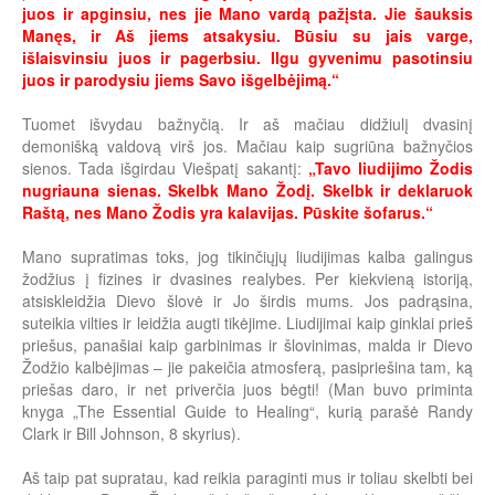
juos ir apginsiu, nes jie Mano vardą pažįsta. Jie šauksis
Manęs, ir Aš jiems atsakysiu. Būsiu su jais varge,
išlaisvinsiu juos ir pagerbsiu. Ilgu gyvenimu pasotinsiu
juos ir parodysiu jiems Savo išgelbėjimą.“
Tuomet išvydau bažnyčią. Ir aš mačiau didžiulį dvasinį
demonišką valdovą virš jos. Mačiau kaip sugriūna bažnyčios
sienos. Tada išgirdau Viešpatį sakantį:
„Tavo liudijimo Žodis
nugriauna sienas. Skelbk Mano Žodį. Skelbk ir deklaruok
Raštą, nes Mano Žodis yra kalavijas. Pūskite šofarus.“
Mano supratimas toks, jog tikinčiųjų liudijimas kalba galingus
žodžius į fizines ir dvasines realybes. Per kiekvieną istoriją,
atsiskleidžia Dievo šlovė ir Jo širdis mums. Jos padrąsina,
suteikia vilties ir leidžia augti tikėjime. Liudijimai kaip ginklai prieš
priešus, panašiai kaip garbinimas ir šlovinimas, malda ir Dievo
Žodžio kalbėjimas – jie pakeičia atmosferą, pasipriešina tam, ką
priešas daro, ir net priverčia juos bėgti! (Man buvo priminta
knyga „The Essential Guide to Healing“, kurią parašė Randy
Clark ir Bill Johnson, 8 skyrius).
Aš taip pat supratau, kad reikia paraginti mus ir toliau skelbti bei