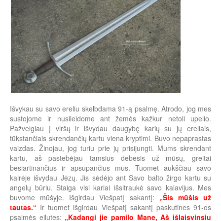
Išvykau su savo ereliu skelbdama 91-ą psalmę. Atrodo, jog mes
sustojome ir nusileidome ant žemės kažkur netoli upelio.
Pažvelgiau į viršų ir išvydau daugybę karių su jų ereliais,
tūkstančiais skrendančių kartu viena kryptimi. Buvo nepaprastas
vaizdas. Žinojau, jog turiu prie jų prisijungti. Mums skrendant
kartu, aš pastebėjau tamsius debesis už mūsų, greitai
besiartinančius ir apsupančius mus. Tuomet aukščiau savo
kairėje išvydau Jėzų. Jis sėdėjo ant Savo balto žirgo kartu su
angelų būriu. Staiga visi kariai išsitraukė savo kalavijus. Mes
buvome mūšyje. Išgirdau Viešpatį sakantį:
„Šis mūšis už
tautas.“
Ir tuomet išgirdau Viešpatį sakantį paskutines 91-os
psalmės eilutes:
„Kadangi jie pamilo Mane, Aš išlaisvinsiu