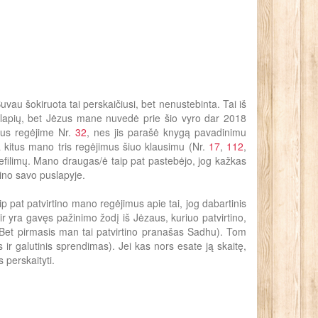
au šokiruota tai perskaičiusi, bet nenustebinta. Tai iš
klalapių, bet Jėzus mane nuvedė prie šio vyro dar 2018
nus regėjime Nr.
32
, nes jis parašė knygą pavadinimu
na kitus mano tris regėjimus šiuo klausimu (Nr.
17
,
112
,
nefilimų. Mano draugas/ė taip pat pastebėjo, jog kažkas
lino savo puslapyje.
 pat patvirtino mano regėjimus apie tai, jog dabartinis
r yra gavęs pažinimo žodį iš Jėzaus, kuriuo patvirtino,
 (Bet pirmasis man tai patvirtino pranašas Sadhu). Tom
 ir galutinis sprendimas). Jei kas nors esate ją skaitę,
 perskaityti.