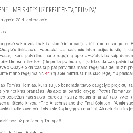
ENĖ: "MELSKITĖS UŽ PREZIDENTĄ TRUMPĄ"
rugsėjo 22 d. antradienis
tas,
ugas/ė vakar vėlai naktį atsiuntė informacijos dėl Trumpo saugumo. Buv
Quayle’o tinklalapio. Paprastai, aš nesiunčiu informacijos iš kitų tin
vasarį, kuris patvirtino mano regėjimą apie UFO/ateivius kaip demo
ire Beneath the Ice” (“Imperija po ledu”), ir jo kitas darbas patvirti
teve’o Quayle’o darbas taip pat patvirtina mano regėjimus dėl milžinų/
iuntė mano regėjimą Nr.
44
(tą apie milžinus) ir jis šiuo regėjimu pasida
as Tom’as Horn’as, kuris su juo bendradarbiavo daugelyje projektų, taip
s yra netikras pranašas. Jis apie tai parašė knygą: “Petrus Romanus” i
jęs popiežius “atsisakys” pareigų ir 2012 metais (manau) taip įvyko.
eniai išleido knygą: “The Antichrist and the Final Solution” (Antikristas
asidalinkite savo mintimis apie šią knygą su manimi. Aš neturiu laiko jos
elskimės už prezidentą Trumpą!!
i ir Jo šlovę! Palaimos