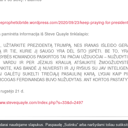
thepropheticbride.wordpress.com/2020/09/23/keep-praying-for-presiden
 paminėta informacija iš Steve Quayle tinklalapio:
I, UŽTARKITE PREZIDENTĄ TRUMPĄ, NES IRANAS IŠLEIDO GE
 IR TIE, KURIE JĮ SAUGO YRA DĖL ŠITO ĮSPĖTI. BE TO, Y
SYBĖS KOMANDOS PASKIRTOS TAI PAČIAI UŽDUOČIAI – NUŽUDYTI
S VARDU IR PER JĖZAUS KRAUJĄ ATŠAUKITE ŽMOGŽUDYSTĖ
INKITE, KAS BANDĖ JĮ NUVERSTI IR JŲ RYŠIUS SU JAV INTELIGEN
AI GALĖTŲ SUKELTI TREČIĄJĮ PASAULINĮ KARĄ, LYGIAI KAIP P
COGAS FERDINANDAS BUVO NUŽUDYTAS. ANT KORTOS PASTATYT
rugsėjo 21 d.
/www.stevequayle.com/index.php?s=33&d=2497
© 2026
biblijosperlai.lt
|
Interneto svetaini
kodarai naudojame slapukus. Paspaudę „Sutinku“ arba naršydami toliau sutiks