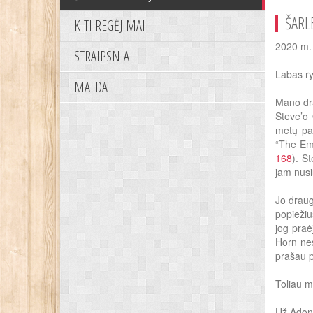
ŠARL
KITI REGĖJIMAI
2020 m. 
STRAIPSNIAI
Labas ry
MALDA
Mano dra
Steve’o 
metų pa
“The Emp
168
). S
jam nus
Jo draug
popiežiu
jog praė
Horn nes
prašau p
Toliau m
Už Adona