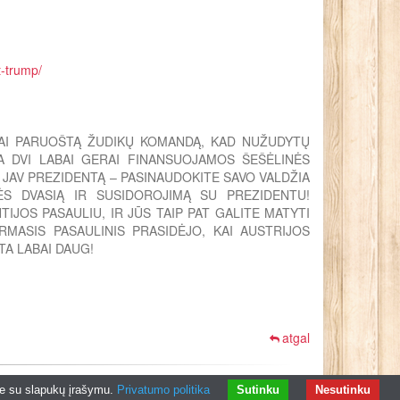
t-trump/
RAI PARUOŠTĄ ŽUDIKŲ KOMANDĄ, KAD NUŽUDYTŲ
RA DVI LABAI GERAI FINANSUOJAMOS ŠEŠĖLINĖS
 JAV PREZIDENTĄ – PASINAUDOKITE SAVO VALDŽIA
S DVASIĄ IR SUSIDOROJIMĄ SU PREZIDENTU!
TIJOS PASAULIU, IR JŪS TAIP PAT GALITE MATYTI
IRMASIS PASAULINIS PRASIDĖJO, KAI AUSTRIJOS
A LABAI DAUG!
atgal
ų kūrimas
ite su slapukų įrašymu.
Privatumo politika
Sutinku
Nesutinku