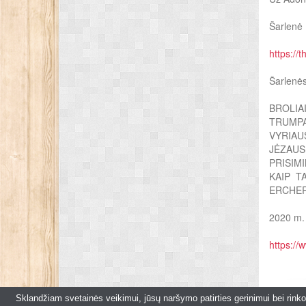
Šarlenė
https://
Šarlenės
BROLIA
TRUMPĄ
VYRIAU
JĖZAU
PRISIM
KAIP T
ERCHER
2020 m. 
https:/
Sklandžiam svetainės veikimui, jūsų naršymo patirties gerinimui bei rin