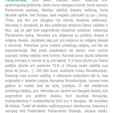
apsirengusią ginkluotę, kartu buvo dangaus būriai, kurie apsupo
Parlamento pastatą. Mačiau didžiulį dvasinį valdovą, kuris
skraidė aplink, bet žinojau, kad negaliu įsitraukti su juo į kovą.
(Tikiu, jog ten yra daugiau nei vienas dvasinis valdovas).
Herodas ir Jezabelė, jie abu priešinasi dvasinei Dievo valdžiai ir
tikiu, jog jie gali būti pagrindiniai dvasiniai valdovai, valdantys
Parlamento kalvą. Herodas yra siejamas su politine dvasia ir
religine dvasia. Jezabelė taip pat yra siejama su religine dvasia
ir kontrole. Patarčiau jums melstis priešingų dalykų, nei šie du
reprezentuoja. Bet prieš pradėdami tai daryti, mes turime
suprasti, kokią valdžią mes turime. Kanada buvo įkurta laikantis
daug principų ir vienas iš jų yra laisvė. Ir ji buvo įkurta po Dievo
valdžia (įkurta ant psalmės 72:8
„Ir Dievas turės valdžią nuo
jūros iki jūros…“
). Dėl šito buvo susitarta mūsų Konstitucijoje.
Kadangi mes turime valdžią, ir ateiname sutardami dėl to, kas
originaliai ir teisėtai įrašyta Kanados Konstitucijoje, tuomet mes
galime to melsti, kad tai būtų įvykdyta. O dėl meldimosi
priešingų dalykų: pvz. Herodas po savimi turi daugelį dvasių, bet
pagrindinė yra politinė dvasia, kuri naudoja korupciją,
manipuliavimą ir susiskaldymą (bet yra ir daugiau. Aš surašiau
tik kelias). Todėl aš skelbiu sąžiningumą ir vientisumą, tiesumą ir
vienybę virš Federalinio Parlamento Otavoje, Jėzaus vardu.