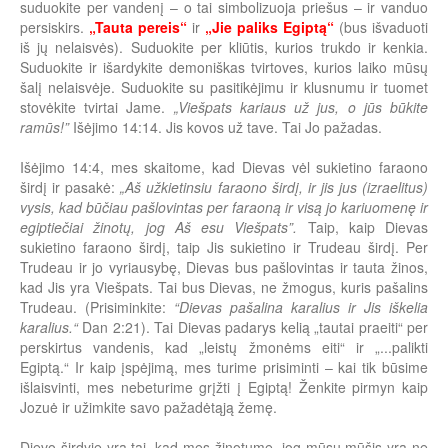
suduokite per vandenį – o tai simbolizuoja priešus – ir vanduo
persiskirs.
„Tauta pereis“
ir
„Jie paliks Egiptą“
(bus išvaduoti
iš jų nelaisvės). Suduokite per kliūtis, kurios trukdo ir kenkia.
Suduokite ir išardykite demoniškas tvirtoves, kurios laiko mūsų
šalį nelaisvėje. Suduokite su pasitikėjimu ir klusnumu ir tuomet
stovėkite tvirtai Jame.
„Viešpats kariaus už jus, o jūs būkite
ramūs!”
Išėjimo 14:14. Jis kovos už tave. Tai Jo pažadas.
Išėjimo 14:4, mes skaitome, kad Dievas vėl sukietino faraono
širdį ir pasakė:
„Aš užkietinsiu faraono širdį, ir jis jus (izraelitus)
vysis, kad būčiau pašlovintas per faraoną ir visą jo kariuomenę ir
egiptiečiai žinotų, jog Aš esu Viešpats”.
Taip, kaip Dievas
sukietino faraono širdį, taip Jis sukietino ir Trudeau širdį. Per
Trudeau ir jo vyriausybę, Dievas bus pašlovintas ir tauta žinos,
kad Jis yra Viešpats. Tai bus Dievas, ne žmogus, kuris pašalins
Trudeau. (Prisiminkite:
“Dievas pašalina karalius ir Jis iškelia
karalius.“
Dan 2:21). Tai Dievas padarys kelią „tautai praeiti“ per
perskirtus vandenis, kad „leistų žmonėms eiti“ ir „...palikti
Egiptą.“ Ir kaip įspėjimą, mes turime prisiminti – kai tik būsime
išlaisvinti, mes nebeturime grįžti į Egiptą! Ženkite pirmyn kaip
Jozuė ir užimkite savo pažadėtąją žemę.
Dievo širdyje yra tai, kad mes žinotume, jog mūsų mūšis yra ne