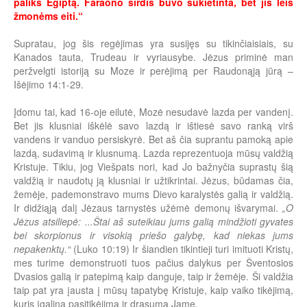
paliks Egiptą. Faraono širdis buvo sukietinta, bet jis leis
žmonėms eiti.“
Supratau, jog šis regėjimas yra susijęs su tikinčiaisiais, su
Kanados tauta, Trudeau ir vyriausybe. Jėzus priminė man
peržvelgti istoriją su Moze ir perėjimą per Raudonąją jūrą –
Išėjimo 14:1-29.
Įdomu tai, kad 16-oje eilutė, Mozė nesudavė lazda per vandenį.
Bet jis klusniai iškėlė savo lazdą ir ištiesė savo ranką virš
vandens ir vanduo persiskyrė. Bet aš čia suprantu pamoką apie
lazdą, sudavimą ir klusnumą. Lazda reprezentuoja mūsų valdžią
Kristuje. Tikiu, jog Viešpats nori, kad Jo bažnyčia suprastų šią
valdžią ir naudotų ją klusniai ir užtikrintai. Jėzus, būdamas čia,
žemėje, pademonstravo mums Dievo karalystės galią ir valdžią.
Ir didžiąją dalį Jėzaus tarnystės užėmė demonų išvarymai.
„O
Jėzus atsiliepė: ...Štai aš suteikiau jums galią mindžioti gyvates
bei skorpionus ir visokią priešo galybę, kad niekas jums
nepakenktų.“
(Luko 10:19) Ir šiandien tikintieji turi imituoti Kristų,
mes turime demonstruoti tuos pačius dalykus per Šventosios
Dvasios galią ir patepimą kaip danguje, taip ir žemėje. Ši valdžia
taip pat yra įausta į mūsų tapatybę Kristuje, kaip vaiko tikėjimą,
kuris įgalina pasitikėjimą ir drąsumą Jame.