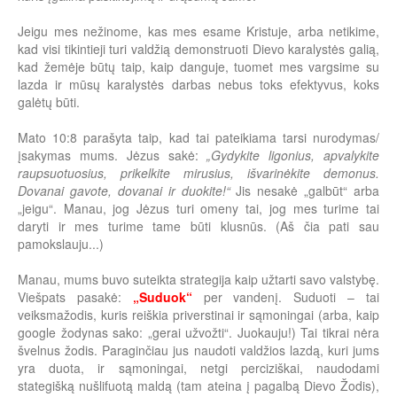
Jeigu mes nežinome, kas mes esame Kristuje, arba netikime,
kad visi tikintieji turi valdžią demonstruoti Dievo karalystės galią,
kad žemėje būtų taip, kaip danguje, tuomet mes vargsime su
lazda ir mūsų karalystės darbas nebus toks efektyvus, koks
galėtų būti.
Mato 10:8 parašyta taip, kad tai pateikiama tarsi nurodymas/
įsakymas mums. Jėzus sakė:
„Gydykite ligonius, apvalykite
raupsuotuosius, prikelkite mirusius, išvarinėkite demonus.
Dovanai gavote, dovanai ir duokite!“
Jis nesakė „galbūt“ arba
„jeigu“. Manau, jog Jėzus turi omeny tai, jog mes turime tai
daryti ir mes turime tame būti klusnūs. (Aš čia pati sau
pamokslauju...)
Manau, mums buvo suteikta strategija kaip užtarti savo valstybę.
Viešpats pasakė:
„Suduok“
per vandenį. Suduoti – tai
veiksmažodis, kuris reiškia priverstinai ir sąmoningai (arba, kaip
google žodynas sako: „gerai užvožti“. Juokauju!) Tai tikrai nėra
švelnus žodis. Paraginčiau jus naudoti valdžios lazdą, kuri jums
yra duota, ir sąmoningai, netgi perciziškai, naudodami
stategišką nušlifuotą maldą (tam ateina į pagalbą Dievo Žodis),