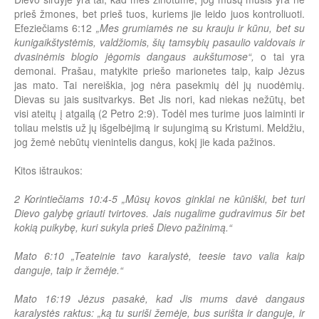
prieš žmones, bet prieš tuos, kuriems jie leido juos kontroliuoti.
Efeziečiams 6:12
„Mes grumiamės ne su krauju ir kūnu, bet su
kunigaikštystėmis, valdžiomis, šių tamsybių pasaulio valdovais ir
dvasinėmis blogio jėgomis dangaus aukštumose“,
o tai yra
demonai. Prašau, matykite priešo marionetes taip, kaip Jėzus
jas mato. Tai nereiškia, jog nėra pasekmių dėl jų nuodėmių.
Dievas su jais susitvarkys. Bet Jis nori, kad niekas nežūtų, bet
visi ateitų į atgailą (2 Petro 2:9). Todėl mes turime juos laiminti ir
toliau melstis už jų išgelbėjimą ir sujungimą su Kristumi. Meldžiu,
jog žemė nebūtų vienintelis dangus, kokį jie kada pažinos.
Kitos ištraukos:
2 Korintiečiams 10:4-5 „Mūsų kovos ginklai ne kūniški, bet turi
Dievo galybę griauti tvirtoves. Jais nugalime gudravimus 5ir bet
kokią puikybę, kuri sukyla prieš Dievo pažinimą.“
Mato 6:10 „Teateinie tavo karalystė, teesie tavo valia kaip
danguje, taip ir žemėje.“
Mato 16:19 Jėzus pasakė, kad Jis mums davė dangaus
karalystės raktus: „ką tu suriši žemėje, bus surišta ir danguje, ir