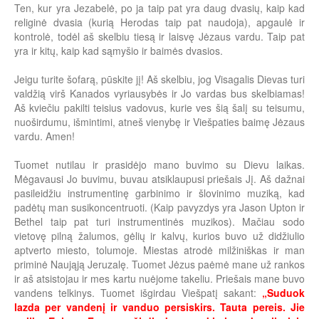
Ten, kur yra Jezabelė, po ja taip pat yra daug dvasių, kaip kad
religinė dvasia (kurią Herodas taip pat naudoja), apgaulė ir
kontrolė, todėl aš skelbiu tiesą ir laisvę Jėzaus vardu. Taip pat
yra ir kitų, kaip kad sąmyšio ir baimės dvasios.
Jeigu turite šofarą, pūskite jį! Aš skelbiu, jog Visagalis Dievas turi
valdžią virš Kanados vyriausybės ir Jo vardas bus skelbiamas!
Aš kviečiu pakilti teisius vadovus, kurie ves šią šalį su teisumu,
nuoširdumu, išmintimi, atneš vienybę ir Viešpaties baimę Jėzaus
vardu. Amen!
Tuomet nutilau ir prasidėjo mano buvimo su Dievu laikas.
Mėgavausi Jo buvimu, buvau atsiklaupusi priešais Jį. Aš dažnai
pasileidžiu instrumentinę garbinimo ir šlovinimo muziką, kad
padėtų man susikoncentruoti. (Kaip pavyzdys yra Jason Upton ir
Bethel taip pat turi instrumentinės muzikos). Mačiau sodo
vietovę pilną žalumos, gėlių ir kalvų, kurios buvo už didžiulio
aptverto miesto, tolumoje. Miestas atrodė milžiniškas ir man
priminė Naująją Jeruzalę. Tuomet Jėzus paėmė mane už rankos
ir aš atsistojau ir mes kartu nuėjome takeliu. Priešais mane buvo
vandens telkinys. Tuomet išgirdau Viešpatį sakant:
„Suduok
lazda per vandenį ir vanduo persiskirs. Tauta pereis. Jie