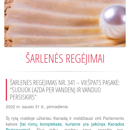
ŠARLENĖS REGĖJIMAI
ŠARLENĖS REGĖJIMAS NR. 341 – VIEŠPATS PASAKĖ:
“SUDUOK LAZDA PER VANDENĮ IR VANDUO
PERSISKIRS“
2022 m. sausio 31 d., pirmadienis
Šį rytą maldoje užtariau Kanadą ir meldžiausi virš Parlamento
kalvos
[tai rūmų kompleksas, kuriame yra įsikūręs Kanados
Parlamentas]
. Šiuo laiku, mačiau save, esančią ore,