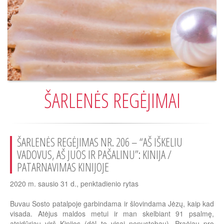
ŠARLENĖS REGĖJIMAI
ŠARLENĖS REGĖJIMAS NR. 206 – “AŠ IŠKELIU
VADOVUS, AŠ JUOS IR PAŠALINU”: KINIJA /
PATARNAVIMAS KINIJOJE
2020 m. sausio 31 d., penktadienio rytas
Buvau Sosto patalpoje garbindama ir šlovindama Jėzų, kaip kad
visada. Atėjus maldos metui ir man skelbiant 91 psalmę,
atsidūriau virš Kinijos (dėl to visai nenustebau). Praėjau pro