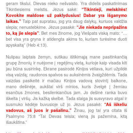
geram tikslui. Dievas nieko nešvaisto. Yra didelis paskatinimas
Tikintiesiems melstis. Jėzus sakė:
“Tikintieji, melskitės!
Kovokite maldose už paklydusius! Dabar yra išganymo
laikas.”
Taip pat supratau, jog yra daug dalykų, kuriuos valdžia
slepia; nenustebkime. Jėzus pasakė:
“Jie niekada nepripažins
to, ką jie slepia”
. Bet mes žinome, jog Viešpats viską mato: “…
bet visa yra gryna ir atidengta akims to, kuriam turėsime duoti
apyskaitą” (Heb 4:13).
Nulipau laiptais žemyn, sutikau ištikimąją mane pasitinkančią
grupę žmonių ir nuėjome į regėjimų vietą, kurioje kaip visada kiti
jau būna susirinkę. Ekrane pasirodė Kinijos vėliava, kuri užpildė
visą vaizdą; raudonos spalvos su auksinėmis žvaigždėmis. Tada
vaizdas pasikeitė ir mačiau Kinijos vadovą stovintį balkone,
mano dešinėje, aukštai virš minios, kuris žvelgė į žemiau
esančius žmones, besilenkiančius jam. Jo dešinė ranka buvo
iškelta į viršų. Jis kažką skelbė. Tada staiga jis susvyravo atgal ir
susmuko kėdėje buvusioje už jo. Jėzus pasakė:
“Aš iškeliu
vadovus, aš juos ir pašalinu.”
Žinau, jog tai yra citata iš
Psalmyno 75:8 “Tai Dievas teisia; vieną jis pažemina, kitą
išaukština.”