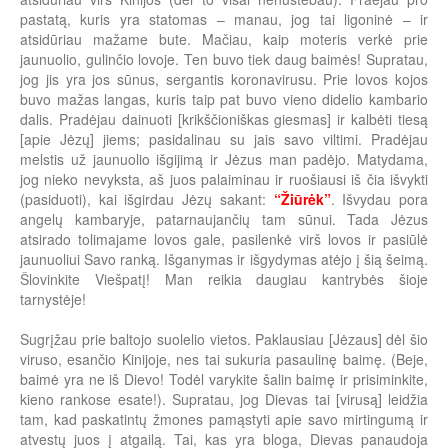
pastatą, kuris yra statomas – manau, jog tai ligoninė – ir
atsidūriau mažame bute. Mačiau, kaip moteris verkė prie
jaunuolio, gulinčio lovoje. Ten buvo tiek daug baimės! Supratau,
jog jis yra jos sūnus, sergantis koronavirusu. Prie lovos kojos
buvo mažas langas, kuris taip pat buvo vieno didelio kambario
dalis. Pradėjau dainuoti [krikščioniškas giesmas] ir kalbėti tiesą
[apie Jėzų] jiems; pasidalinau su jais savo viltimi. Pradėjau
melstis už jaunuolio išgijimą ir Jėzus man padėjo. Matydama,
jog nieko nevyksta, aš juos palaiminau ir ruošiausi iš čia išvykti
(pasiduoti), kai išgirdau Jėzų sakant:
“Žiūrėk”
. Išvydau pora
angelų kambaryje, patarnaujančių tam sūnui. Tada Jėzus
atsirado tolimajame lovos gale, pasilenkė virš lovos ir pasiūlė
jaunuoliui Savo ranką. Išganymas ir išgydymas atėjo į šią šeimą.
Šlovinkite Viešpatį! Man reikia daugiau kantrybės šioje
tarnystėje!
Sugrįžau prie baltojo suolelio vietos. Paklausiau [Jėzaus] dėl šio
viruso, esančio Kinijoje, nes tai sukuria pasaulinę baimę. (Beje,
baimė yra ne iš Dievo! Todėl varykite šalin baimę ir prisiminkite,
kieno rankose esate!). Supratau, jog Dievas tai [virusą] leidžia
tam, kad paskatintų žmones pamąstyti apie savo mirtingumą ir
atvestų juos į atgailą. Tai, kas yra bloga, Dievas panaudoja