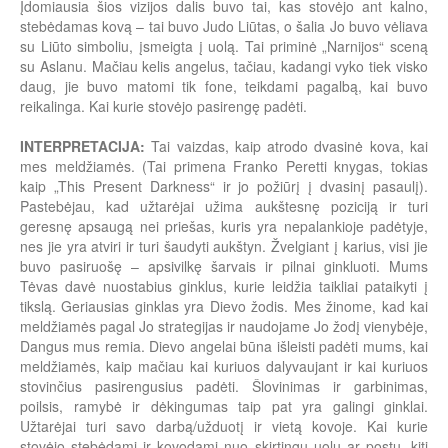
Įdomiausia šios vizijos dalis buvo tai, kas stovėjo ant kalno,
stebėdamas kovą – tai buvo Judo Liūtas, o šalia Jo buvo vėliava
su Liūto simboliu, įsmeigta į uolą. Tai priminė „Narnijos“ sceną
su Aslanu. Mačiau kelis angelus, tačiau, kadangi vyko tiek visko
daug, jie buvo matomi tik fone, teikdami pagalbą, kai buvo
reikalinga. Kai kurie stovėjo pasirengę padėti.
INTERPRETACIJA:
Tai vaizdas, kaip atrodo dvasinė kova, kai
mes meldžiamės. (Tai primena Franko Peretti knygas, tokias
kaip „This Present Darkness“ ir jo požiūrį į dvasinį pasaulį).
Pastebėjau, kad užtarėjai užima aukštesnę poziciją ir turi
geresnę apsaugą nei priešas, kuris yra nepalankioje padėtyje,
nes jie yra atviri ir turi šaudyti aukštyn. Žvelgiant į karius, visi jie
buvo pasiruošę – apsivilkę šarvais ir pilnai ginkluoti. Mums
Tėvas davė nuostabius ginklus, kurie leidžia taikliai pataikyti į
tikslą. Geriausias ginklas yra Dievo žodis. Mes žinome, kad kai
meldžiamės pagal Jo strategijas ir naudojame Jo žodį vienybėje,
Dangus mus remia. Dievo angelai būna išleisti padėti mums, kai
meldžiamės, kaip mačiau kai kuriuos dalyvaujant ir kai kuriuos
stovinčius pasirengusius padėti. Šlovinimas ir garbinimas,
poilsis, ramybė ir dėkingumas taip pat yra galingi ginklai.
Užtarėjai turi savo darbą/užduotį ir vietą kovoje. Kai kurie
stovėjo stebėdami ir kovodami nuo skirtingų uolų ar postų, kiti