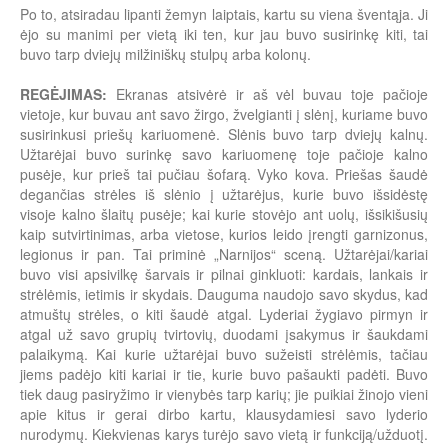
Po to, atsiradau lipanti žemyn laiptais, kartu su viena šventąja. Ji
ėjo su manimi per vietą iki ten, kur jau buvo susirinkę kiti, tai
buvo tarp dviejų milžiniškų stulpų arba kolonų.
REGĖJIMAS:
Ekranas atsivėrė ir aš vėl buvau toje pačioje
vietoje, kur buvau ant savo žirgo, žvelgianti į slėnį, kuriame buvo
susirinkusi priešų kariuomenė. Slėnis buvo tarp dviejų kalnų.
Užtarėjai buvo surinkę savo kariuomenę toje pačioje kalno
pusėje, kur prieš tai pučiau šofarą. Vyko kova. Priešas šaudė
degančias strėles iš slėnio į užtarėjus, kurie buvo išsidėstę
visoje kalno šlaitų pusėje; kai kurie stovėjo ant uolų, išsikišusių
kaip sutvirtinimas, arba vietose, kurios leido įrengti garnizonus,
legionus ir pan. Tai priminė „Narnijos“ sceną. Užtarėjai/kariai
buvo visi apsivilkę šarvais ir pilnai ginkluoti: kardais, lankais ir
strėlėmis, ietimis ir skydais. Dauguma naudojo savo skydus, kad
atmuštų strėles, o kiti šaudė atgal. Lyderiai žygiavo pirmyn ir
atgal už savo grupių tvirtovių, duodami įsakymus ir šaukdami
palaikymą. Kai kurie užtarėjai buvo sužeisti strėlėmis, tačiau
jiems padėjo kiti kariai ir tie, kurie buvo pašaukti padėti. Buvo
tiek daug pasiryžimo ir vienybės tarp karių; jie puikiai žinojo vieni
apie kitus ir gerai dirbo kartu, klausydamiesi savo lyderio
nurodymų. Kiekvienas karys turėjo savo vietą ir funkciją/užduotį.