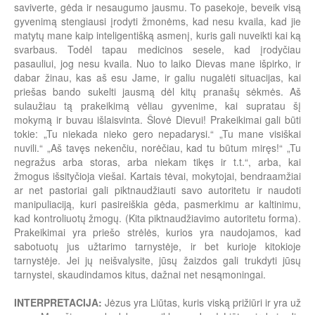
saviverte, gėda ir nesaugumo jausmu. To pasekoje, beveik visą
gyvenimą stengiausi įrodyti žmonėms, kad nesu kvaila, kad jie
matytų mane kaip inteligentišką asmenį, kuris gali nuveikti kai ką
svarbaus. Todėl tapau medicinos sesele, kad įrodyčiau
pasauliui, jog nesu kvaila. Nuo to laiko Dievas mane išpirko, ir
dabar žinau, kas aš esu Jame, ir galiu nugalėti situacijas, kai
priešas bando sukelti jausmą dėl kitų pranašų sėkmės. Aš
sulaužiau tą prakeikimą vėliau gyvenime, kai supratau šį
mokymą ir buvau išlaisvinta. Šlovė Dievui! Prakeikimai gali būti
tokie: „Tu niekada nieko gero nepadarysi.“ „Tu mane visiškai
nuvili.“ „Aš tavęs nekenčiu, norėčiau, kad tu būtum miręs!“ „Tu
negražus arba storas, arba niekam tikęs ir t.t.“, arba, kai
žmogus išsityčioja viešai. Kartais tėvai, mokytojai, bendraamžiai
ar net pastoriai gali piktnaudžiauti savo autoritetu ir naudoti
manipuliaciją, kuri pasireiškia gėda, pasmerkimu ar kaltinimu,
kad kontroliuotų žmogų. (Kita piktnaudžiavimo autoritetu forma).
Prakeikimai yra priešo strėlės, kurios yra naudojamos, kad
sabotuotų jus užtarimo tarnystėje, ir bet kurioje kitokioje
tarnystėje. Jei jų neišvalysite, jūsų žaizdos gali trukdyti jūsų
tarnystei, skaudindamos kitus, dažnai net nesąmoningai.
INTERPRETACIJA:
Jėzus yra Liūtas, kuris viską prižiūri ir yra už