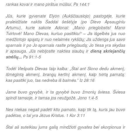
rankas kovai ir mano pirštus mūšiui. Ps 144:1
Jūs, kurie gyvenate Elyon (Aukščiausiojo) pastogėje, kurie
praleidžiate naktis Šaddai šešėlyje (po Dievo Apsauginiu
Artumu), kurie sakote Adonai: „Mano prieglobstis! Mano
Tvirtovė! Mano Dievas, kuriuo pasitikiu!“ – Jis išgelbės jus nuo
medžiotojo spąstų ir nuo nelaimės rykščių; Jis uždengs jus savo
sparnais ir po Jo sparnais rasite prieglaudą; Jo tiesa yra skydas
ir apsauga. Jūs nebijosite nakties siaubų ir
dieną skriejančių
strėlių...
Ps 91:1-5
Todėl Viešpats Dievas taip kalba: „Štai ant Siono dedu akmenį,
išmėgintą akmenį, brangų kertinį akmenį, kaip tvirtą pamatą:
kas pasitiki juo, tas nedreba iš baimės.” Iz 28:16
Jame buvo gyvybė, ir ta gyvybė buvo žmonių šviesa. Šviesa
spindi tamsoje, ir tamsa jos neužgožė. Jono 1:4-5
Nes niekas negali padėti kito pamato, kaip tik tą, kuris jau buvo
padėtas, o tai yra Jėzus Kristus. 1 Kor 3:11
Štai aš suteikiau jums galią mindžioti gyvates bei skorpionus ir