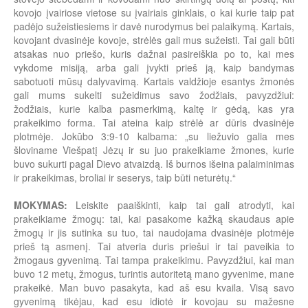
kovojo įvairiose vietose su įvairiais ginklais, o kai kurie taip pat
padėjo sužeistiesiems ir davė nurodymus bei palaikymą. Kartais,
kovojant dvasinėje kovoje, strėlės gali mus sužeisti. Tai gali būti
atsakas nuo priešo, kuris dažnai pasireiškia po to, kai mes
vykdome misiją, arba gali įvykti prieš ją, kaip bandymas
sabotuoti mūsų dalyvavimą. Kartais valdžioje esantys žmonės
gali mums sukelti sužeidimus savo žodžiais, pavyzdžiui:
žodžiais, kurie kalba pasmerkimą, kaltę ir gėdą, kas yra
prakeikimo forma. Tai ateina kaip strėlė ar dūris dvasinėje
plotmėje. Jokūbo 3:9-10 kalbama: „su liežuvio galia mes
šloviname Viešpatį Jėzų ir su juo prakeikiame žmones, kurie
buvo sukurti pagal Dievo atvaizdą. Iš burnos išeina palaiminimas
ir prakeikimas, broliai ir seserys, taip būti neturėtų.“
MOKYMAS:
Leiskite paaiškinti, kaip tai gali atrodyti, kai
prakeikiame žmogų: tai, kai pasakome kažką skaudaus apie
žmogų ir jis sutinka su tuo, tai naudojama dvasinėje plotmėje
prieš tą asmenį. Tai atveria duris priešui ir tai paveikia to
žmogaus gyvenimą. Tai tampa prakeikimu. Pavyzdžiui, kai man
buvo 12 metų, žmogus, turintis autoritetą mano gyvenime, mane
prakeikė. Man buvo pasakyta, kad aš esu kvaila. Visą savo
gyvenimą tikėjau, kad esu idiotė ir kovojau su mažesne