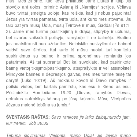
mus. Mes žinome, kad kova priklauso Jam! Liūtas ir kaip Jis
stovėjo ant uolos, priminė Aslaną iš „Narnijos“ serijos. Vėliava
buvo tvirtai įsmeigta uoloje, kas reiškia, kad ji nebus pajudinta!
Jėzus yra tvirtas pamatas, tvirta uola, ant kurio mes stovime. Jis
taip pat yra mūsų Uola, mūsų Tvirtovė ir mūsų Šaddai (Ps 91:1-
2). Jame mes turime pasitikėjimą ir drąsą, stiprybę ir uolumą,
bet svarbu vaikščioti poilsyje, ramybėje ir ne baimėje. Skatinu
jus neatsitraukti nuo užduoties. Neleiskite nusivylimui ar baimei
valdyti savo širdies. Kai kurie iš mūsų nuolat turi komitetų
susirinkimus su baime ir priima sprendimus remiantis jos
patarimais. Aš tai suprantu! Bet kai suvokiate, kad pasirinkote
baimę vietoj tikėjimo/pasitikėjimo, atsiprašykite ir vėl atsistokite!
Mindykite baimės ir depresijos galvas, nes mes turime teisę tai
daryti! (Luko 10:19). Aš mokausi kovoti iš Dievo ramybės ir
poilsio vietos, bet kartais pamirštu, kas esu ir Kieno aš esu.
Prisiminkite Romiečiams 16:20 „Dievas, ramybės Dievas,
netrukus sutraiškys šėtoną po jūsų kojomis. Mūsų Viešpaties
Jėzaus malonė tebūna su jumis.“
ŠVENTASIS RAŠTAS:
Savo rankose jis laiko žaibą,nurodo jam,
kur trenkti. Job 36:32
Tebūna šlovinamas Viešpats, mano Uola! Jis lavina mano