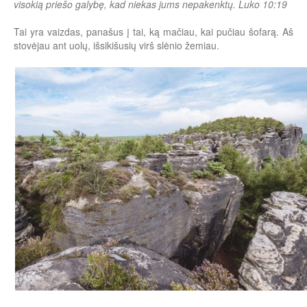
visokią priešo galybę, kad niekas jums nepakenktų. Luko 10:19
Tai yra vaizdas, panašus į tai, ką mačiau, kai pučiau šofarą. Aš
stovėjau ant uolų, išsikišusių virš slėnio žemiau.