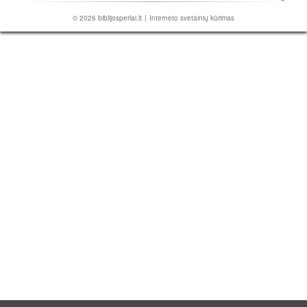
© 2026
biblijosperlai.lt
|
Interneto svetainių kūrimas