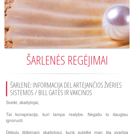
ŠARLENĖS REGĖJIMAI
ŠARLENĖ: INFORMACIJA DĖL ARTĖJANČIOS ŽVĖRIES
SISTEMOS / BILL GATES IR VAKCINOS
Sveiki, skaitytojai,
Tai konspiracija, kuri tampa realybe. Negaliu to daugiau
ignoruoti.
Dėkoju ištikimam skaitytojui, kuris suteikė man šią svarbią