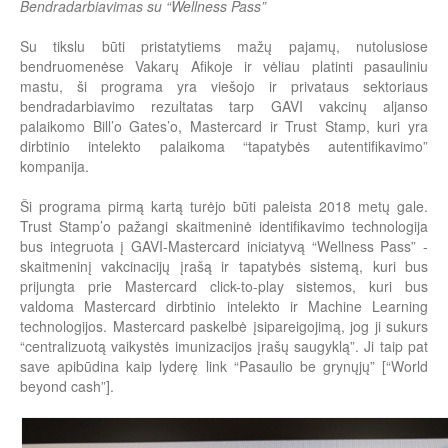
Bendradarbiavimas su “Wellness Pass”
Su tikslu būti pristatytiems mažų pajamų, nutolusiose
bendruomenėse Vakarų Afikoje ir vėliau platinti pasauliniu
mastu, ši programa yra viešojo ir privataus sektoriaus
bendradarbiavimo rezultatas tarp GAVI vakcinų aljanso
palaikomo Bill’o Gates’o, Mastercard ir Trust Stamp, kuri yra
dirbtinio intelekto palaikoma “tapatybės autentifikavimo”
kompanija.
Ši programa pirmą kartą turėjo būti paleista 2018 metų gale.
Trust Stamp’o pažangi skaitmeninė identifikavimo technologija
bus integruota į GAVI-Mastercard iniciatyvą “Wellness Pass” -
skaitmeninį vakcinacijų įrašą ir tapatybės sistemą, kuri bus
prijungta prie Mastercard click-to-play sistemos, kuri bus
valdoma Mastercard dirbtinio intelekto ir Machine Learning
technologijos. Mastercard paskelbė įsipareigojimą, jog ji sukurs
“centralizuotą vaikystės imunizacijos įrašų saugyklą”. Ji taip pat
save apibūdina kaip lyderę link “Pasaulio be grynųjų” [“World
beyond cash”].