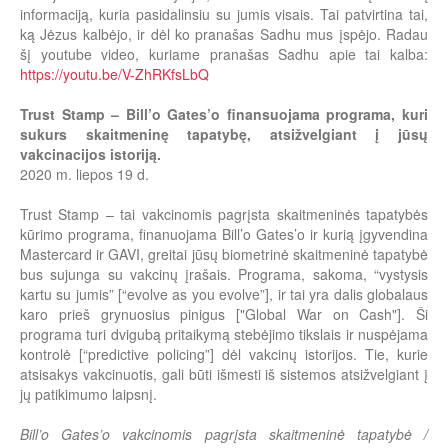
informaciją, kuria pasidalinsiu su jumis visais. Tai patvirtina tai,
ką Jėzus kalbėjo, ir dėl ko pranašas Sadhu mus įspėjo. Radau
šį youtube video, kuriame pranašas Sadhu apie tai kalba:
https://youtu.be/V-ZhRKfsLbQ
Trust Stamp – Bill’o Gates’o finansuojama programa, kuri
sukurs skaitmeninę tapatybę, atsižvelgiant į jūsų
vakcinacijos istoriją.
2020 m. liepos 19 d.
Trust Stamp – tai vakcinomis pagrįsta skaitmeninės tapatybės
kūrimo programa, finanuojama Bill’o Gates’o ir kurią įgyvendina
Mastercard ir GAVI, greitai jūsų biometrinė skaitmeninė tapatybė
bus sujunga su vakcinų įrašais. Programa, sakoma, “vystysis
kartu su jumis” [“evolve as you evolve”], ir tai yra dalis globalaus
karo prieš grynuosius pinigus ["Global War on Cash"]. Ši
programa turi dvigubą pritaikymą stebėjimo tikslais ir nuspėjama
kontrolė [“predictive policing”] dėl vakcinų istorijos. Tie, kurie
atsisakys vakcinuotis, gali būti išmesti iš sistemos atsižvelgiant į
jų patikimumo laipsnį.
Bill’o Gates’o vakcinomis pagrįsta skaitmeninė tapatybė /